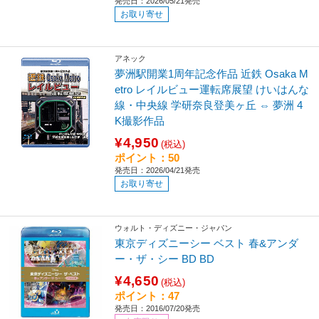
発売日：2026/05/21発売
お取り寄せ
アネック
夢洲駅開業1周年記念作品 近鉄 Osaka M
etro レイルビュー運転席展望 けいはんな
線・中央線 学研奈良登美ヶ丘 ⇔ 夢洲 4
K撮影作品
¥4,950
(税込)
ポイント：50
発売日：2026/04/21発売
お取り寄せ
ウォルト・ディズニー・ジャパン
東京ディズニーシー ベスト 春&アンダ
ー・ザ・シー BD BD
¥4,650
(税込)
ポイント：47
発売日：2016/07/20発売