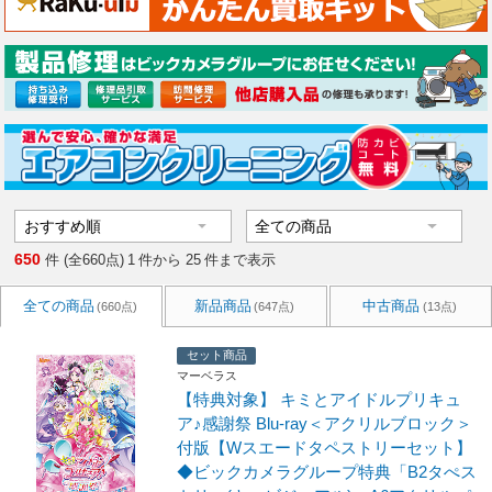
650
件 (全660点)
1
件から
25
件まで表示
全ての商品
新品商品
中古商品
(660点)
(647点)
(13点)
セット商品
マーベラス
【特典対象】 キミとアイドルプリキュ
ア♪感謝祭 Blu-ray＜アクリルブロック＞
付版【Wスエードタペストリーセット】
◆ビックカメラグループ特典「B2タぺス