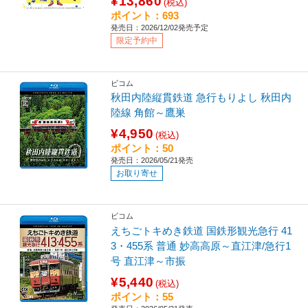
¥13,860
(税込)
ポイント：693
発売日：2026/12/02発売予定
限定予約中
ビコム
秋田内陸縦貫鉄道 急行もりよし 秋田内
陸線 角館～鷹巣
¥4,950
(税込)
ポイント：50
発売日：2026/05/21発売
お取り寄せ
ビコム
えちごトキめき鉄道 国鉄形観光急行 41
3・455系 普通 妙高高原～直江津/急行1
号 直江津～市振
¥5,440
(税込)
ポイント：55