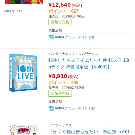
¥12,540
(税込)
ポイント：627
発売日：2023/06/07発売
店舗併売品
取扱店舗
AKIBA アミューズメント館
バンダイナムコフィルムワークス
転生したらスライムだった件 転スラ 10t
hライブ 特装限定版 【sof001】
¥8,910
(税込)
ポイント：446
発売日：2024/07/24発売
店舗併売品
取扱店舗
AKIBA アミューズメント館
アニプレックス
「かぐや様は告らせたい」奉心祭 in AKI