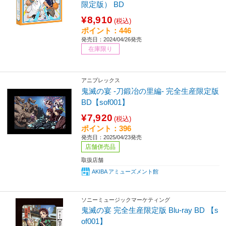
限定版） BD
¥8,910
(税込)
ポイント：446
発売日：2024/04/26発売
在庫限り
アニプレックス
鬼滅の宴 -刀鍛冶の里編- 完全生産限定版
BD【sof001】
¥7,920
(税込)
ポイント：396
発売日：2025/04/23発売
店舗併売品
取扱店舗
AKIBA アミューズメント館
ソニーミュージックマーケティング
鬼滅の宴 完全生産限定版 Blu-ray BD 【s
of001】