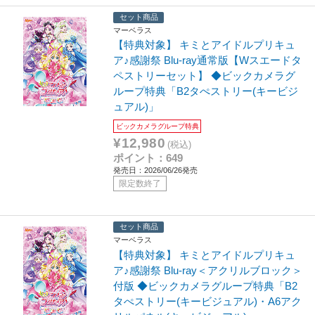
セット商品
マーベラス
【特典対象】 キミとアイドルプリキュ
ア♪感謝祭 Blu-ray通常版【Wスエードタ
ペストリーセット】 ◆ビックカメラグ
ループ特典「B2タぺストリー(キービジ
ュアル)」
ビックカメラグループ特典
¥12,980
(税込)
ポイント：649
発売日：2026/06/26発売
限定数終了
セット商品
マーベラス
【特典対象】 キミとアイドルプリキュ
ア♪感謝祭 Blu-ray＜アクリルブロック＞
付版 ◆ビックカメラグループ特典「B2
タぺストリー(キービジュアル)・A6アク