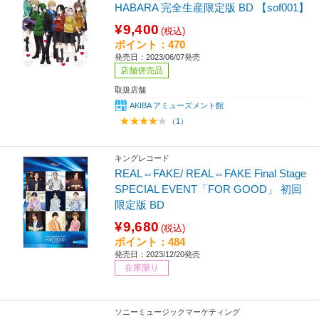
HABARA 完全生産限定版 BD 【sof001】
¥9,400
(税込)
ポイント：470
発売日：2023/06/07発売
店舗併売品
取扱店舗
AKIBA アミューズメント館
（1）
キングレコード
REAL⇔FAKE/ REAL⇔FAKE Final Stage
SPECIAL EVENT「FOR GOOD」 初回
限定版 BD
¥9,680
(税込)
ポイント：484
発売日：2023/12/20発売
在庫限り
ソニーミュージックマーケティング