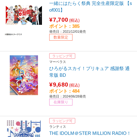
一緒にはたらく祭典 完全生産限定版 【s
of001】
¥7,700
(税込)
ポイント：385
発売日：2021/12/01発売
数量限定
ラッピング可
マーベラス
ひろがるスカイ！プリキュア 感謝祭 通
常版 BD
¥9,680
(税込)
ポイント：484
発売日：2024/06/28発売
在庫限り
ラッピング可
ランティス
THE IDOLM＠STER MILLION RADIO！