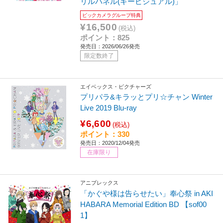
リルパネル(キービジュアル)」
ビックカメラグループ特典
¥16,500
(税込)
ポイント：825
発売日：2026/06/26発売
限定数終了
エイベックス・ピクチャーズ
プリパラ&キラッとプリ☆チャン Winter
Live 2019 Blu-ray
¥6,600
(税込)
ポイント：330
発売日：2020/12/04発売
在庫限り
アニプレックス
「かぐや様は告らせたい」奉心祭 in AKI
HABARA Memorial Edition BD 【sof00
1】