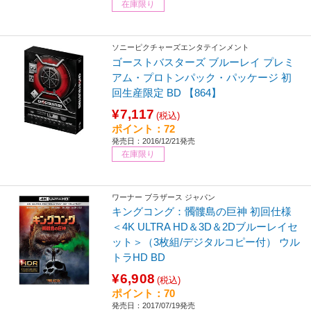
在庫限り
ソニーピクチャーズエンタテインメント
ゴーストバスターズ ブルーレイ プレミ
アム・プロトンパック・パッケージ 初
回生産限定 BD 【864】
¥7,117
(税込)
ポイント：72
発売日：2016/12/21発売
在庫限り
ワーナー ブラザース ジャパン
キングコング：髑髏島の巨神 初回仕様
＜4K ULTRA HD＆3D＆2Dブルーレイセ
ット＞（3枚組/デジタルコピー付） ウル
トラHD BD
¥6,908
(税込)
ポイント：70
発売日：2017/07/19発売