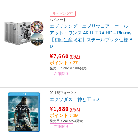
ラッピング可
ハピネット
エブリシング・エブリウェア・オール・
アット・ワンス 4K ULTRA HD＋Blu-ray
【初回生産限定】スチールブック仕様 B
D
¥7,660
(税込)
ポイント：77
発売日：2023/09/06発売
在庫限り
20世紀フォックス
エクソダス：神と王 BD
¥1,880
(税込)
ポイント：19
発売日：2016/6/3発売
在庫限り