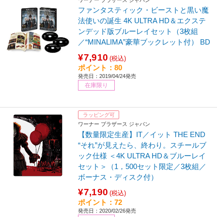
ファンタスティック・ビーストと黒い魔
法使いの誕生 4K ULTRA HD＆エクステ
ンデッド版ブルーレイセット（3枚組
／“MINALIMA”豪華ブックレット付） BD
¥7,910
(税込)
ポイント：80
発売日：2019/04/24発売
在庫限り
ラッピング可
ワーナー ブラザース ジャパン
【数量限定生産】IT／イット THE END
“それ”が見えたら、終わり。スチールブ
ック仕様 ＜4K ULTRA HD＆ブルーレイ
セット＞（1，500セット限定／3枚組／
ボーナス・ディスク付）
¥7,190
(税込)
ポイント：72
発売日：2020/02/26発売