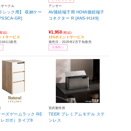
スサークル
アンサー
ラシック用】 収納ケー
AV接続端子用 HDMI接続端子
PSSCA-GR]
コネクター R [ANS-H149]
¥1,950
(税込)
(税込)
イントサービス
195ポイントサービス
18/11発売
発売日：2025年2月下旬発売
在庫限り
所
宮武製作所
ーズゲームラック RE
TEER プレミアムモデル ステ
（レガボ）タイプ8
ンレス