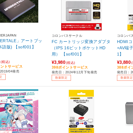
MERJAPAN
コロンバスサークル
コロンバ
DERTALE」アートブッ
FC カートリッジ変換アダプタ
HDMI
本語版) 【sof001】
（IPS 16ビットポケットHD
+AV端
用） 【sof001】
1】
¥3,980
¥3,880
(税込)
(税込)
イントサービス
398ポイントサービス
388ポ
019/04発売
発売日：2024年12月下旬発売
発売日：2
定
数量限定
数量限定
ング可