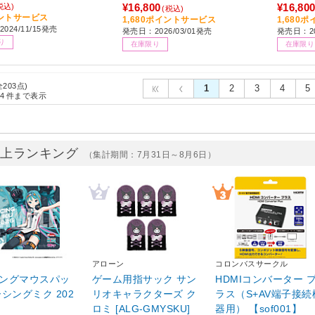
¥16,800
¥16,80
税込)
(税込)
ントサービス
1,680ポイントサービス
1,680
024/11/15発売
発売日：2026/03/01発売
発売日：20
り
在庫限り
在庫限り
全203点)
1
2
3
4
5
4
件まで表示
売上ランキング
（集計期間：7月31日～8月6日）
ー
アローン
コロンバスサークル
ングマウスパッ
ゲーム用指サック サン
HDMIコンバーター 
ーシングミク 202
リオキャラクターズ ク
ラス（S+AV端子接続
ロミ [ALG-GMYSKU]
器用） 【sof001】