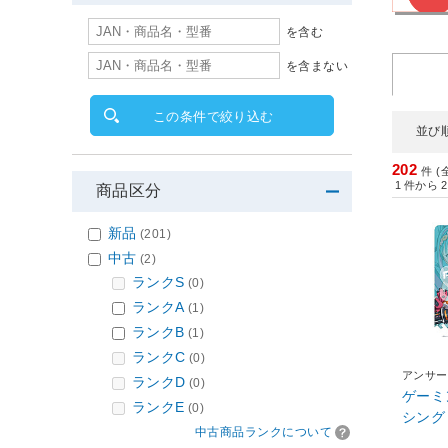
を含む
を含まない
この条件で絞り込む
並び
202
件 (
1
件から
2
商品区分
新品
(201)
中古
(2)
ランクS
(0)
ランクA
(1)
ランクB
(1)
ランクC
(0)
アンサー
ランクD
(0)
ゲーミ
ランクE
(0)
シングミ
中古商品ランクについて