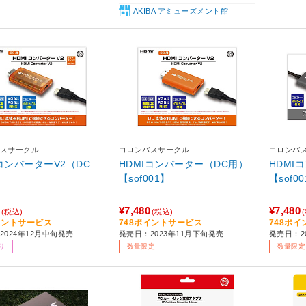
AKIBA アミューズメント館
スサークル
コロンバスサークル
コロンバ
IコンバーターV2（DC
HDMIコンバーター（DC用）
HDMI
【sof001】
【sof0
¥7,480
¥7,480
(税込)
(税込)
イントサービス
748ポイントサービス
748ポ
2024年12月中旬発売
発売日：2023年11月下旬発売
発売日：2
り
数量限定
数量限定