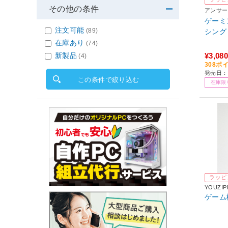
その他の条件
アンサー
ゲーミ
注文可能
(89)
シングミ
在庫あり
(74)
新製品
¥3,080
(4)
308ポ
発売日：
この条件で絞り込む
在庫限
ラッピ
YOUZIP
ゲーム