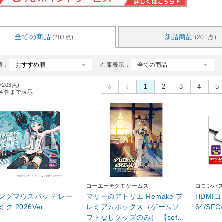
全ての商品
新品商品
(203点)
(201点)
順：
在庫表示：
全203点)
1
2
3
4
5
4
件まで表示
コーエーテクモゲームス
コロンバ
ングマウスパッド レー
マリーのアトリエ Remake プ
HDMI
ク 2026Ver.
レミアムボックス（ゲームソ
64/SF
フトなしグッズのみ） 【sof0