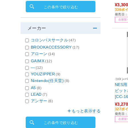
¥3,300
この条件で絞り込む
330ポ
発売日：2
在庫限
メーカー
コロンバスサークル
(47)
BROOKACCESSORY
(17)
アローン
(14)
GAIMX
(12)
―
(12)
YOUZIPPER
(9)
コロンバ
Nintendo(任天堂)
(8)
NES用
A5
(8)
ビットポ
LEAD
(7)
[CC-1
アンサー
(6)
¥3,270
327ポ
もっと表示する
発売日：2
在庫限
この条件で絞り込む