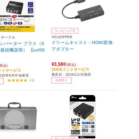
ラッピング可
YOUZIPPER
スサークル
ドリームキャスト - HDMI変換
コンバーター プラス（S
アダプター
子接続機器用） 【sof00
¥3,580
(税込)
(税込)
358ポイントサービス
イントサービス
発売日：2024/11/15発売
025年8月中旬発売
在庫限り
（1）
ラッピング可