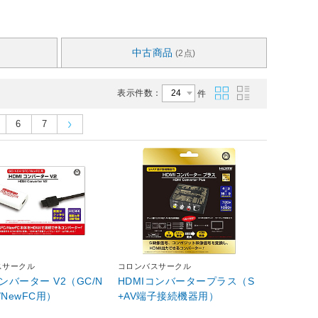
中古商品
(2点)
表示件数：
件
6
7
スサークル
コロンバスサークル
コンバーター V2（GC/N
HDMIコンバータープラス（S
C/NewFC用）
+AV端子接続機器用）