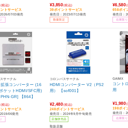
01】
¥3,850
¥6,580
(税込)
(税込)
イントサービス
39ポイントサービス
658ポ
026/07/03発売
発売日：2023/07/13発売
発売日：2
り
数量限定
在庫限り
GAIMX
スサークル
コロンバスサークル
コントロ
 拡張コンバーター (16
HDMIコンバーター V2（PS2
用
ケットHDMI/SFC用)
用） 【sof001】
6PHN-GR] 【864】
¥1,980
¥2,480
(税込)
(税込)
198ポ
イントサービス
248ポイントサービス
発売日：2
019/06発売
発売日：2024年9月中旬発売
在庫限り
り
店舗併売品
取扱店舗