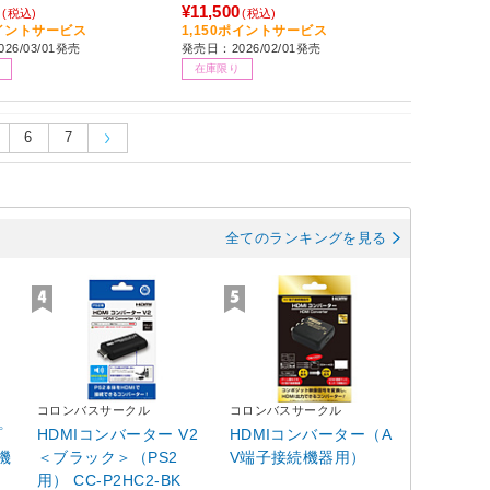
0
¥11,500
(税込)
(税込)
ポイントサービス
1,150ポイントサービス
26/03/01発売
発売日：2026/02/01発売
在庫限り
6
7
全てのランキングを見る
コロンバスサークル
コロンバスサークル
プ
HDMIコンバーター V2
HDMIコンバーター（A
機
＜ブラック＞（PS2
V端子接続機器用）
用） CC-P2HC2-BK