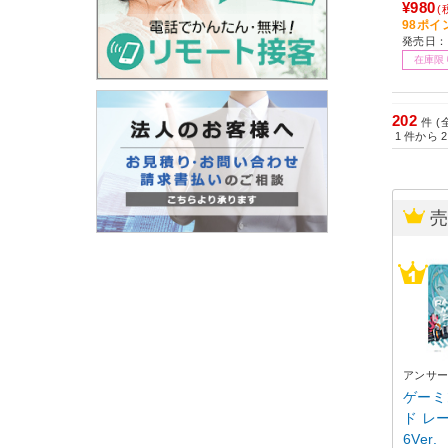
¥980
(
98ポイ
発売日：2
在庫限
202
件 (
1
件から
2
アンサ
ゲーミ
ド レ
6Ver.