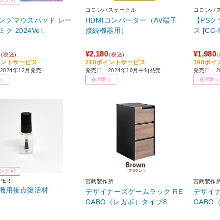
コロンバスサークル
コロンバ
ングマウスパッド レー
HDMIコンバーター（AV端子
【PSク
ク 2024Ver.
接続機器用）
ス [CC-
¥2,180
¥1,980
(税込)
(税込)
イントサービス
218ポイントサービス
198ポ
2024年12月発売
発売日：2024年10月中旬発売
発売日：20
り
在庫限り
在庫限り
ング可
PER
宮武製作所
宮武製作
機用接点復活材
デザイナーズゲームラック RE
デザイナ
GABO（レガボ）タイプ8
GABO