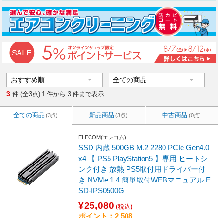
3
件 (全3点)
1
件から
3
件まで表示
全ての商品
新品商品
中古商品
(3点)
(3点)
(0点)
ELECOM(エレコム)
SSD 内蔵 500GB M.2 2280 PCIe Gen4.0
x4 【 PS5 PlayStation5 】専用 ヒートシ
ンク付き 放熱 PS5取付用ドライバー付
き NVMe 1.4 簡単取付WEBマニュアル E
SD-IPS0500G
¥25,080
(税込)
ポイント：2,508