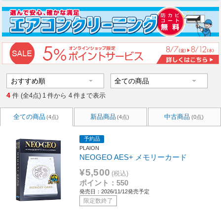
4
件 (全4点)
1
件から
4
件まで表示
全ての商品
新品商品
中古商品
(4点)
(4点)
(0点)
予約品
PLAION
NEOGEO AES+ メモリーカード
¥5,500
(税込)
ポイント：550
発売日：2026/11/12発売予定
限定数終了