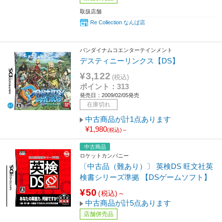
取扱店舗
Re Collection なんば店
バンダイナムコエンターテインメント
デスティニーリンクス【DS】
¥3,122
(税込)
ポイント：313
発売日：2009/02/05発売
在庫切れ
中古商品が計1点あります
¥1,980
(税込)～
中古商品
ロケットカンパニー
〔中古品（難あり）〕 英検DS 旺文社英
検書シリーズ準拠 【DSゲームソフト】
¥50
(税込)～
中古商品が計5点あります
店舗併売品