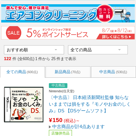
122
件 (全600点)
1
件から
25
件まで表示
全ての商品
新品商品
中古商品
(600点)
(70点)
(530点)
中古商品
Nintendo(任天堂)
〔中古品〕 日本経済新聞社監修 知らな
いままでは損をする『モノやお金のしく
み』DS 【DSゲームソフト】
¥150
(税込)～
中古商品が計4点あります
店舗併売品