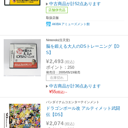
中古商品が計52点あります
店舗併売品
取扱店舗
AKIBA アミューズメント館
Nintendo(任天堂)
脳を鍛える大人のDSトレーニング【D
S】
¥2,493
(税込)
ポイント：250
発売日：2005/05/19発売
在庫切れ
中古商品が計36点あります
¥55
(税込)～
バンダイナムコエンターテインメント
ドラゴンボール改 アルティメット武闘
伝【DS】
¥2,074
(税込)