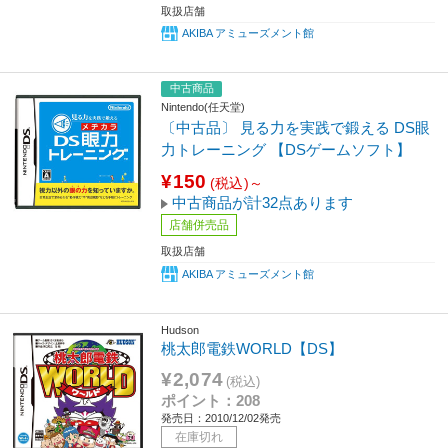
取扱店舗
AKIBA アミューズメント館
中古商品
Nintendo(任天堂)
〔中古品〕 見る力を実践で鍛える DS眼
力トレーニング 【DSゲームソフト】
¥150
(税込)～
中古商品が計32点あります
店舗併売品
取扱店舗
AKIBA アミューズメント館
Hudson
桃太郎電鉄WORLD【DS】
¥2,074
(税込)
ポイント：208
発売日：2010/12/02発売
在庫切れ