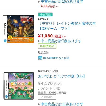
中古商品が計16点あります
¥330
(税込)～
中古商品
LEVEL-5
〔中古品〕 レイトン教授と魔神の笛
【DSゲームソフト】
¥1,080
(税込)～
中古商品が計7点あります
店舗併売品
取扱店舗
Re Collection なんば店
Nintendo(任天堂)
おいでよ どうぶつの森【DS】
¥4,170
(税込)
ポイント：42
発売日：2005/11/23発売
在庫切れ
中古商品が計11点あります