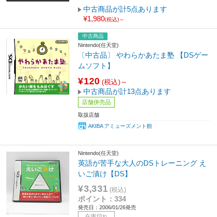
中古商品が計5点あります
¥1,980
(税込)～
中古商品
Nintendo(任天堂)
〔中古品〕 やわらかあたま塾 【DSゲー
ムソフト】
¥120
(税込)～
中古商品が計13点あります
店舗併売品
取扱店舗
AKIBA アミューズメント館
Nintendo(任天堂)
英語が苦手な大人のDSトレーニング え
いご漬け【DS】
¥3,331
(税込)
ポイント：334
発売日：2006/01/26発売
在庫切れ