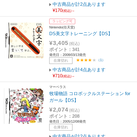
中古商品が計2点あります
¥170
(税込)～
ラッピング可
Nintendo(任天堂)
DS美文字トレーニング【DS】
¥3,405
(税込)
ポイント：341
発売日：2008/03/13発売
（1）
在庫切れ
中古商品が計4点あります
¥710
(税込)～
マーベラス
牧場物語 コロボックルステーション for
ガール【DS】
¥2,074
(税込)
ポイント：208
発売日：2005/12/08発売
在庫切れ
中古商品が計2点あります