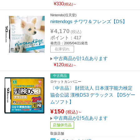
¥330
(税込)～
Nintendo(任天堂)
nintendogs チワワ＆フレンズ【DS】
¥4,170
(税込)
ポイント：417
発売日：2005/04/21発売
在庫切れ
中古商品が計1点あります
¥120
(税込)～
中古商品
ロケットカンパニー
〔中古品〕 財団法人 日本漢字能力検定
協会公認 漢検DS3 デラックス 【DSゲー
ムソフト】
¥150
(税込)～
中古商品が計5点あります
店舗併売品
取扱店舗