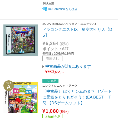
取扱店舗
Re Collection なんば店
SQUARE ENIX(スクウェア・エニックス)
ドラゴンクエストIX 星空の守り人【D
S】
¥6,264
(税込)
ポイント：627
発売日：2009/07/11発売
在庫切れ
中古商品が計8点あります
¥980
(税込)～
中古商品
エレクトロニック・アーツ
〔中古品〕 ぼくとシムのまち リゾート
に元気をとりもどそう！(EA BEST HIT
S) 【DSゲームソフト】
¥1,080
(税込)
店舗併売品