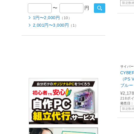
限定数
〜
円
1円〜2,000円
（10）
2,001円〜3,000円
（1）
サイバー
CYB
（PS V
ブルー 
CH-10
¥2,178
IGP-BL
218ポ
発売日：2
限定数