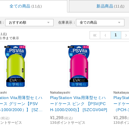
全ての商品
新品商品
(11点)
(11点)
順：
在庫表示：
11点)
1
1
件まで表示
ashi
Nakabayashi
Nakabaya
tation Vita用薄型セミハ
PlayStation Vita用薄型セミハ
PlaySt
ース グリーン【PSV
ードケース ピンク 【PSV(PC
ードケー
1000/2000）】 [SZC
H-1000/2000)】 [SZCGV04P]
（PCH-
N]
GV04W
¥1,298
¥1,298
(税込)
(税込)
イントサービス
130ポイントサービス
130ポ