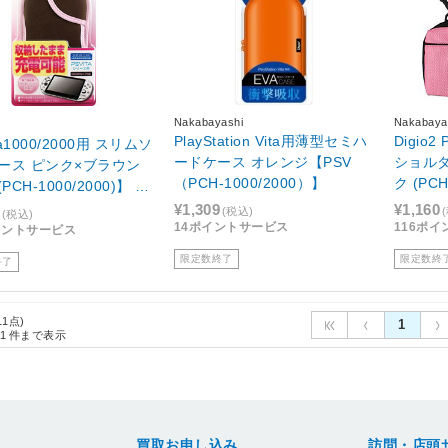
Nakabayashi
Nakabaya
PlayStation Vita用薄型セミハ
Digio2 
ta1000/2000用 スリムソ
ードケース オレンジ【PSV
ショル
ース ピンク×ブラウン
（PCH-1000/2000）】
ク (PC
PCH-1000/2000)】 [A
[SZCGV
SSCP]
¥1,309
¥1,160
(税込)
(税込)
14ポイントサービス
116ポ
イントサービス
限定数終了
限定数終
終了
11点)
1
1
件まで表示
買取お申し込み
訪問・店頭