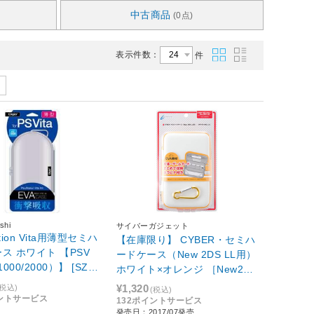
中古商品
(0点)
表示件数：
件
shi
サイバーガジェット
ation Vita用薄型セミハ
【在庫限り】 CYBER・セミハ
ス ホワイト 【PSV
ードケース（New 2DS LL用）
1000/2000）】 [SZC
ホワイト×オレンジ ［New2D
]
S LL］ [CY-N2DLSHC-WO]
¥1,320
(税込)
(税込)
イントサービス
132ポイントサービス
発売日：2017/07発売