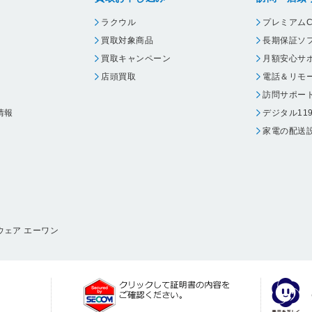
ラクウル
プレミアムC
買取対象商品
長期保証ソ
買取キャンペーン
月額安心サ
店頭買取
電話＆リモ
訪問サポー
情報
デジタル11
家電の配送
ウェア エーワン