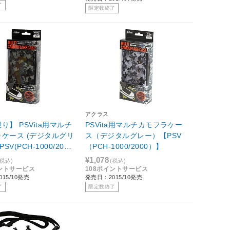
了
限定数終了
アクラス
り】 PSVita用マルチ
PSVita用マルチカモフラケー
ケース (デジタルグリ
ス（デジタルグレー）【PSV
SV(PCH-1000/200
（PCH-1000/2000）】
ASP-0321]
¥1,078
(税込)
(税込)
イントサービス
108ポイントサービス
15/10発売
発売日：2015/10発売
了
限定数終了