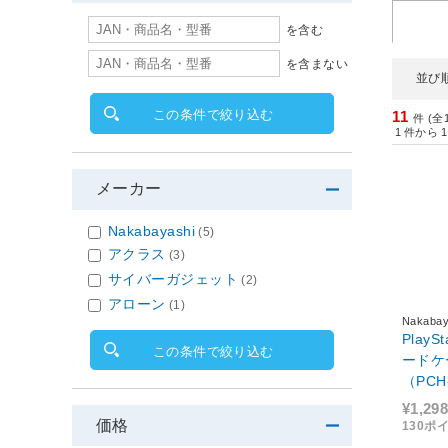
を含む
を含まない
並び
この条件で絞り込む
11
件 (全
1
件から
1
メーカー
Nakabayashi
(5)
アクラス
(3)
サイバーガジェット
(2)
アローン
(1)
Nakabay
PlayS
この条件で絞り込む
ードケ
（PCH-
GV04G
¥1,298
価格
130ポ