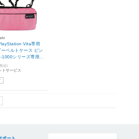
shi
PlayStation Vita専用
ダーベルトケース ピン
H-1000シリーズ専用)
03P]
(税込)
イントサービス
了
サポート