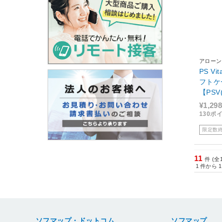
アローン
PS Vi
フトケ
【PSV(
LG-PV
¥1,298
130ポ
限定数
11
件 (全
1
件から
1
ソフマップ・ドットコム
ソフマップ