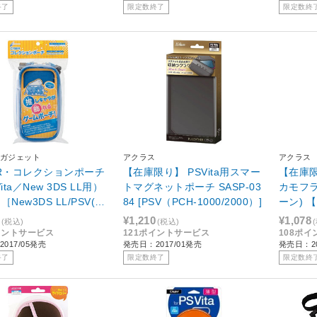
終了
限定数終了
限定数終
ガジェット
アクラス
アクラス
ER・コレクションポーチ
【在庫限り】 PSVita用スマー
【在庫限
ita／New 3DS LL用）
トマグネットポーチ SASP-03
カモフラ
［New3DS LL/PSV(P
84 [PSV（PCH-1000/2000）]
ーン) 【P
00/2000)］ [CY-NSLPV
0)】 [S
¥1,210
¥1,078
(税込)
(税込)
]
イントサービス
121ポイントサービス
108ポ
017/05発売
発売日：2017/01発売
発売日：20
終了
限定数終了
限定数終