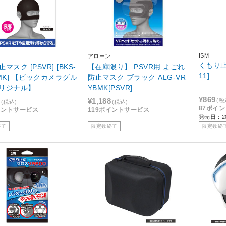
ISM
アローン
くもり止
マスク [PSVR] [BKS-
【在庫限り】 PSVR用 よごれ
11]
BMK] 【ビックカメラグル
防止マスク ブラック ALG-VR
リジナル】
YBMK[PSVR]
¥869
¥1,188
(税
(税込)
(税込)
87ポイ
イントサービス
119ポイントサービス
発売日：20
終了
限定数終了
限定数終