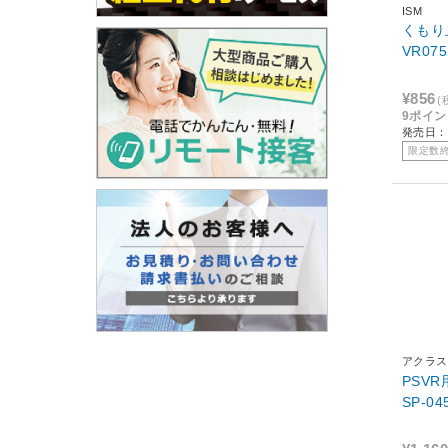
ISM
くもり止
VR075
¥856
(
9ポイ
発売日：2
限定数
アクラス
PSV
SP-04