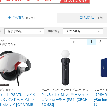
全ての商品
新品商品
(67点)
(24点)
順：
在庫表示：
67点)
1
2
4
件まで表示
ガジェット
ソニー・インタラクティブエンタテイ
ソニー・
ンメント
ンメント
限り】 PS VR用 マイク
PlayStation Move モーション
【PSVR】
ックバンドヘッドホン
コントローラー [PS4] [CECH-
yStati
×レッド [CY-VRMBH
ZCM2J]
版