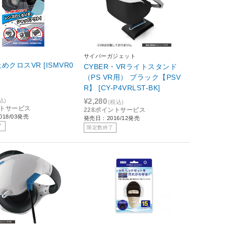
サイバーガジェット
めクロスVR [ISMVR0
CYBER・VRライトスタンド
（PS VR用） ブラック【PSV
R】 [CY-P4VRLST-BK]
¥2,280
込)
(税込)
ントサービス
228ポイントサービス
18/03発売
発売日：2016/12発売
了
限定数終了