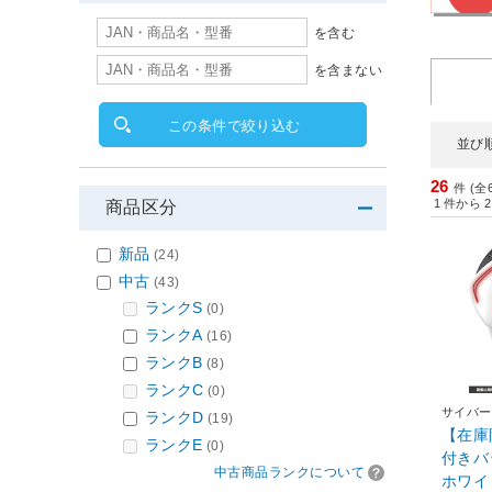
を含む
を含まない
この条件で絞り込む
並び
26
件 (全
1
件から
2
商品区分
新品
(24)
中古
(43)
ランクS
(0)
ランクA
(16)
ランクB
(8)
ランクC
(0)
サイバー
ランクD
(19)
【在庫
ランクE
(0)
付きバ
中古商品ランクについて
ホワイト