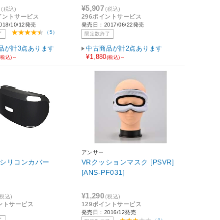
9
¥5,907
(税込)
(税込)
ポイントサービス
296ポイントサービス
18/10/12発売
発売日：2017/06/22発売
（5）
了
限定数終了
品が計3点あります
中古商品が計2点あります
¥1,880
(税込)～
(税込)～
アンサー
用シリコンカバー
VRクッションマスク [PSVR]
[ANS-PF031]
¥1,290
(税込)
(税込)
イントサービス
129ポイントサービス
発売日：2016/12発売
了