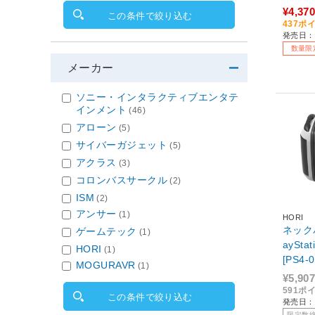
P-WR]
¥4,370
この条件で絞り込む
437ポ
発売日：2
数量限
メーカー
ソニー・インタラクティブエンタテ
インメント
(46)
アローン
(5)
サイバーガジェット
(5)
アクラス
(3)
コロンバスサークル
(2)
ISM
(2)
アンサー
(1)
HORI
ネックバ
ゲームテック
(1)
aySta
HORI
(1)
[PS4-0
MOGURAVR
(1)
¥5,907
591ポ
この条件で絞り込む
発売日：2
限定数