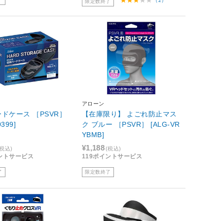
（2）
限定数終了
アローン
ドケース ［PSVR］
【在庫限り】 よごれ防止マス
0399]
ク ブルー ［PSVR］ [ALG-VR
YBMB]
¥1,188
(税込)
(税込)
イントサービス
119ポイントサービス
了
限定数終了