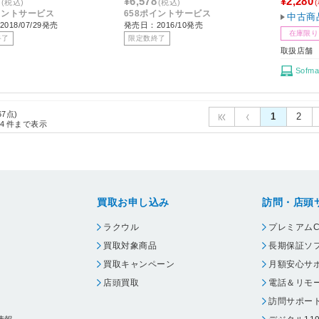
¥6,578
¥2,280
(税込)
(税込)
イントサービス
658ポイントサービス
中古商
018/07/29発売
発売日：2016/10発売
在庫限り
終了
限定数終了
取扱店舗
Sofma
67点)
1
2
4
件まで表示
買取お申し込み
訪問・店頭
ラクウル
プレミアムC
買取対象商品
長期保証ソ
買取キャンペーン
月額安心サ
店頭買取
電話＆リモ
訪問サポー