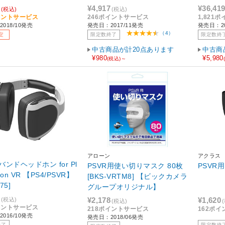
 【sof001】
¥4,917
¥36,41
(税込)
(税込)
イントサービス
246ポイントサービス
1,821
018/10発売
発売日：2017/11発売
発売日：20
（4）
定
限定数終了
限定数終
中古商品が計20点あります
中古商
¥980
¥5,980
(税込)～
アローン
アクラス
ンドヘッドホン for Pl
PSVR用使い切りマスク 80枚
PSVR
tion VR 【PS4/PSVR】
[BKS-VRTM8] 【ビックカメラ
75]
グループオリジナル】
¥2,178
¥1,620
(税込)
(税込)
イントサービス
218ポイントサービス
162ポ
016/10発売
発売日：2018/06発売
終了
限定数終