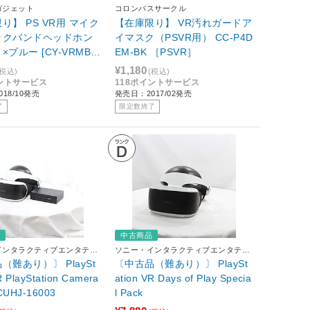
ガジェット
コロンバスサークル
り】 PS VR用 マイク
【在庫限り】 VR汚れガードア
ックバンドヘッドホン
イマスク（PSVR用） CC-P4D
×ブルー [CY-VRMBH
EM-BK ［PSVR］
¥1,180
(税込)
(税込)
イントサービス
118ポイントサービス
18/10発売
発売日：2017/02発売
了
限定数終了
品
中古商品
インタラクティブエンタテイ
ソニー・インタラクティブエンタテイ
ンメント
（難あり）〕 PlaySt
〔中古品（難あり）〕 PlaySt
R PlayStation Camera
ation VR Days of Play Specia
UHJ-16003
l Pack