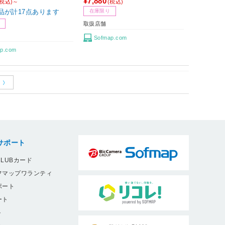
¥7,880
(税込)～
(税込)
品が計17点あります
在庫限り
取扱店舗
Sofmap.com
p.com
サポート
LUBカード
フマップワランティ
ポート
ート
ト