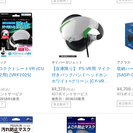
限定数終了
ック
サイバーガジェット
アクラス
ロテクトシートVR (CU
【在庫限り】 PS VR用 マイク
収納ハー
2用) [VRF2025]
付きバックバンドヘッドホン
[SASP-
ホワイト×グリーン [CY-VRMB
HP-WG]
¥4,370
¥4,708
(税込)
(税込)
イントサービス
437ポイントサービス
471ポ
018/01発売
発売日：2018/10発売
限定数終
終了
限定数終了