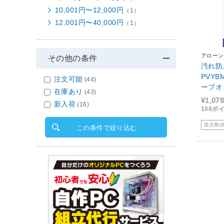
10,001円〜12,000円
（1）
12,001円〜40,000円
（1）
アローン
その他の条件
汚れ防止
PVY
注文可能
(44)
ープオ
在庫あり
(43)
¥1,078
新入荷
(16)
108ポ
限定数
この条件で絞り込む