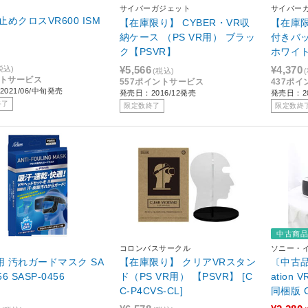
サイバーガジェット
サイバー
めクロスVR600 ISM
【在庫限り】 CYBER・VR収
【在庫限
納ケース （PS VR用） ブラッ
付きバ
ク【PSVR】
ホワイト
P-WB]
¥5,566
¥4,370
税込)
(税込)
ントサービス
557ポイントサービス
437ポ
021/06/中旬発売
発売日：2016/12発売
発売日：20
終了
限定数終了
限定数終
中古商
コロンバスサークル
ソニー・
ンメント
R用 汚れガードマスク SA
【在庫限り】 クリアVRスタン
〔中古品
56 SASP-0456
ド（PS VR用） 【PSVR】 [C
ation V
C-P4CVS-CL]
同梱版 C