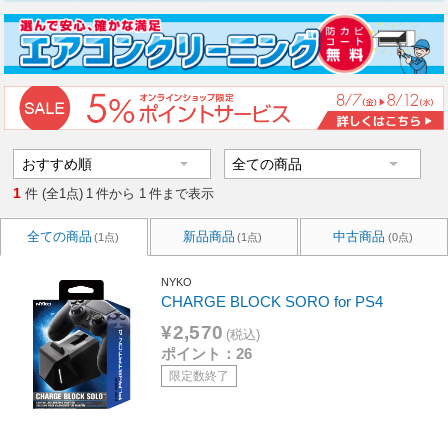
1
件 (全1点)
1
件から
1
件まで表示
全ての商品
新品商品
中古商品
(1点)
(1点)
(0点)
NYKO
CHARGE BLOCK SORO for PS4
¥2,570
(税込)
ポイント：26
限定数終了