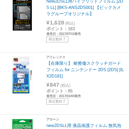
New2DSLL用ハイブリッドフィルム [2D
S LL] [BKS-ANS2DS001] 【ビックカメ
ラグループオリジナル】
¥1,628
(税込)
ポイント：163
発売日：2017/07/13発売
限定数終了
アイレックス
【在庫限り】 耐擦傷スクラッチガード
フィルム for ニンテンドー 2DS [2DS] [IL
X2D181]
¥847
(税込)
ポイント：85
発売日：2017/01/03発売
限定数終了
アローン
new2DSLL用 液晶保護フィルム 無気泡