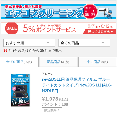
36
件 (全36点)
1
件から
25
件まで表示
全ての商品
新品商品
中古商品
(36点)
(36点)
(0点)
アローン
new2DSLL用 液晶保護フィルム ブルー
ライトカットタイプ [New2DS LL] [ALG-
N2DLBF]
¥1,078
(税込)
ポイント：108
限定数終了