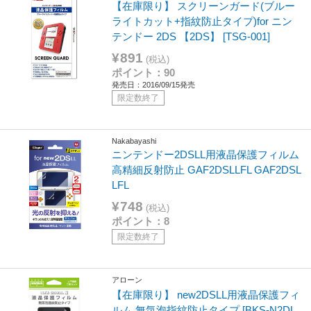
【在庫限り】 スクリーンガード(ブルー
ライトカット+指紋防止タイプ)for ニン
テンドー 2DS 【2DS】 [TSG-001]
¥891
(税込)
ポイント：90
発売日：2016/09/15発売
限定数終了
Nakabayashi
ニンテンドー2DSLL用液晶保護フィルム
高精細反射防止 GAF2DSLLFL GAF2DSL
LFL
¥748
(税込)
ポイント：8
限定数終了
アローン
【在庫限り】 new2DSLL用液晶保護フィ
ルム 無気泡指紋防止タイプ [BKS-N2DL