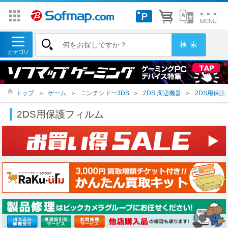
トップ
＞
ゲーム
＞
ニンテンドー3DS
＞
2DS 周辺機器
＞
2DS用保護
2DS用保護フィルム