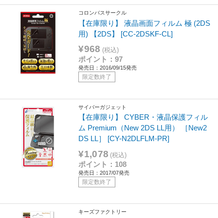
コロンバスサークル
【在庫限り】 液晶画面フィルム 極 (2DS
用) 【2DS】 [CC-2DSKF-CL]
¥968
(税込)
ポイント：97
発売日：2016/09/15発売
限定数終了
サイバーガジェット
【在庫限り】 CYBER・液晶保護フィル
ム Premium（New 2DS LL用） ［New2
DS LL］ [CY-N2DLFLM-PR]
¥1,078
(税込)
ポイント：108
発売日：2017/07発売
限定数終了
キーズファクトリー