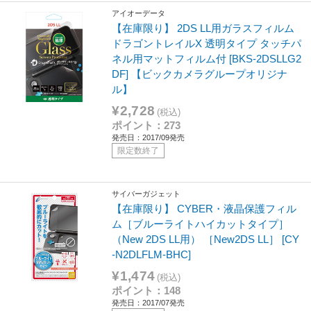
アイオーデータ
【在庫限り】 2DS LL用ガラスフィルム
ドラゴントレイルX 透明タイプ タッチパ
ネル用マットフィルム付 [BKS-2DSLLG2
DF] 【ビックカメラグループオリジナ
ル】
¥2,728
(税込)
ポイント：273
発売日：2017/09発売
限定数終了
サイバーガジェット
【在庫限り】 CYBER・液晶保護フィル
ム［ブルーライトハイカットタイプ］
（New 2DS LL用） ［New2DS LL］ [CY
-N2DLFLM-BHC]
¥1,474
(税込)
ポイント：148
発売日：2017/07発売