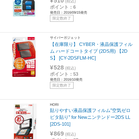
¥510
(税込)
ポイント：6
発売日：2016/09/15発売
限定数終了
サイバーガジェット
【在庫限り】 CYBER・液晶保護フィル
ム ハードコートタイプ (2DS用) 【2D
S】 [CY-2DSFLM-HC]
¥528
(税込)
ポイント：53
発売日：2016/10発売
限定数終了
HORI
貼りやすい液晶保護フィルム”空気ゼロ
ピタ貼り” for Newニンテンドー2DS LL
[2DS-101]
¥869
(税込)