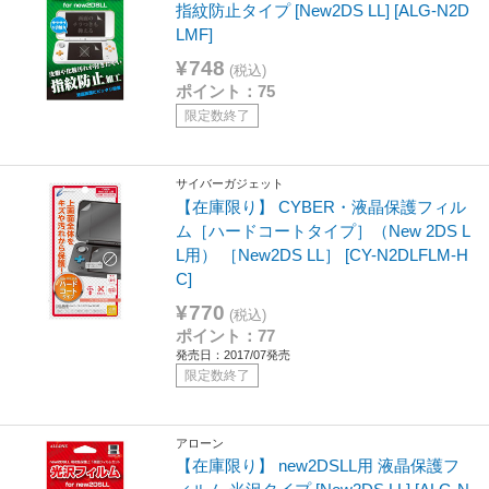
指紋防止タイプ [New2DS LL] [ALG-N2D
LMF]
¥748
(税込)
ポイント：75
限定数終了
サイバーガジェット
【在庫限り】 CYBER・液晶保護フィル
ム［ハードコートタイプ］（New 2DS L
L用） ［New2DS LL］ [CY-N2DLFLM-H
C]
¥770
(税込)
ポイント：77
発売日：2017/07発売
限定数終了
アローン
【在庫限り】 new2DSLL用 液晶保護フ