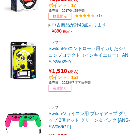
ポイント：17
発売日：2017/04/28発売
（1）
数量限定
中古商品が計43点あります
¥890
(税込)～
アンサー
SwitchProコントローラ用イカしたシリ
コンプロテクト（インキイエロー） AN
S-SW029IY
¥1,510
(税込)
ポイント：151
発売日：2022年7月下旬発売
在庫限り
アンサー
Switchジョイコン用 プレイアップ グリ
ップ 2個セット グリーン＆ピンク [ANS-
SW069GP]