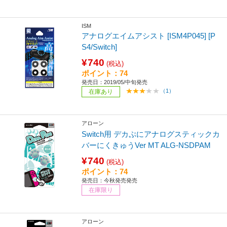
ISM
アナログエイムアシスト [ISM4P045] [P
S4/Switch]
¥740
(税込)
ポイント：74
発売日：2019/05/中旬発売
（1）
在庫あり
アローン
Switch用 デカぷにアナログスティックカ
バーにくきゅうVer MT ALG-NSDPAM
¥740
(税込)
ポイント：74
発売日：今秋発売発売
在庫限り
アローン