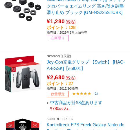
クカバー & エイムリング 高さ/硬さ調整
滑り止め ブラック [GM-NS225STCBK]
¥1,280
(税込)
ポイント：128
発売日：2025年6月上旬発売
在庫限り
Nintendo(任天堂)
Joy-Con充電グリップ 【Switch】 [HAC-
A-ESSK]【sof001】
¥2,680
(税込)
ポイント：27
発売日：2017/3/3発売
（1）
数量限定
中古商品が計98点あります
¥780
(税込)～
KONTROLFREEK
Kontrolfreek FPS Freek Galaxy Nintendo