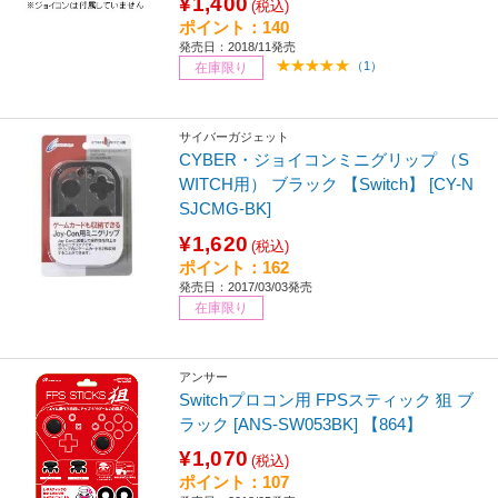
¥1,400
(税込)
ポイント：140
発売日：2018/11発売
（1）
在庫限り
サイバーガジェット
CYBER・ジョイコンミニグリップ （S
WITCH用） ブラック 【Switch】 [CY-N
SJCMG-BK]
¥1,620
(税込)
ポイント：162
発売日：2017/03/03発売
在庫限り
アンサー
Switchプロコン用 FPSスティック 狙 ブ
ラック [ANS-SW053BK] 【864】
¥1,070
(税込)
ポイント：107