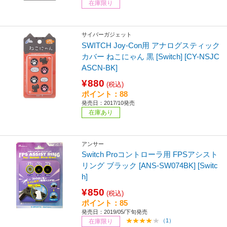
在庫限り
サイバーガジェット
SWITCH Joy-Con用 アナログスティック
カバー ねこにゃん 黒 [Switch] [CY-NSJC
ASCN-BK]
¥880
(税込)
ポイント：88
発売日：2017/10発売
在庫あり
アンサー
Switch Proコントローラ用 FPSアシスト
リング ブラック [ANS-SW074BK] [Switc
h]
¥850
(税込)
ポイント：85
発売日：2019/05/下旬発売
（1）
在庫限り