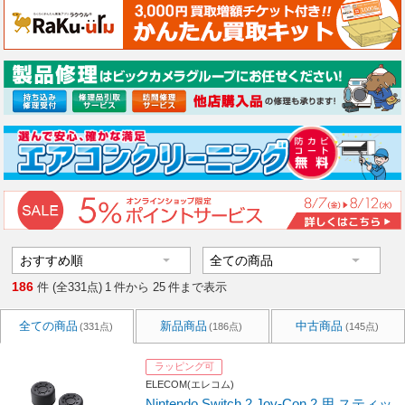
186
件 (全331点)
1
件から
25
件まで表示
全ての商品
新品商品
中古商品
(331点)
(186点)
(145点)
ラッピング可
ELECOM(エレコム)
Nintendo Switch 2 Joy-Con 2 用 スティッ