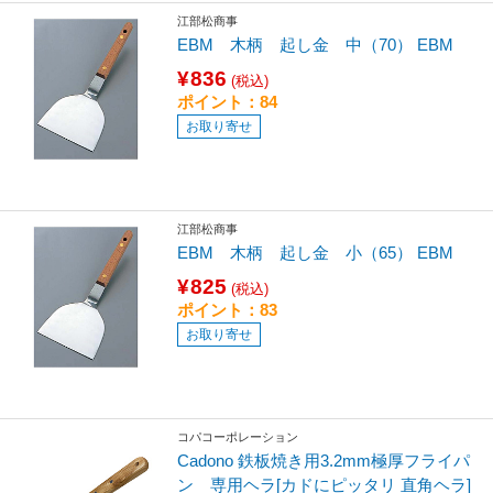
江部松商事
EBM 木柄 起し金 中（70） EBM
¥836
(税込)
ポイント：84
お取り寄せ
江部松商事
EBM 木柄 起し金 小（65） EBM
¥825
(税込)
ポイント：83
お取り寄せ
コパコーポレーション
Cadono 鉄板焼き用3.2mm極厚フライパ
ン 専用ヘラ[カドにピッタリ 直角ヘラ]