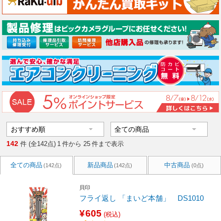
142
件 (全142点)
1
件から
25
件まで表示
全ての商品
新品商品
中古商品
(142点)
(142点)
(0点)
貝印
フライ返し 「まいど本舗」 DS1010
¥605
(税込)