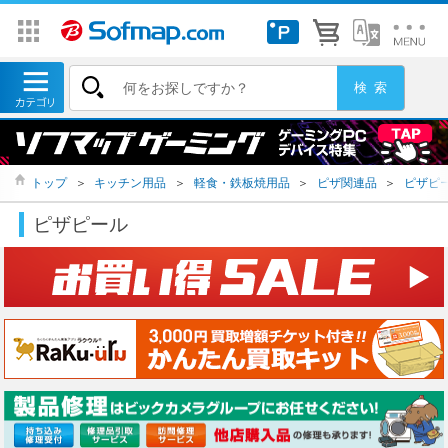
トップ
＞
キッチン用品
＞
軽食・鉄板焼用品
＞
ピザ関連品
＞
ピザピ
ピザピール