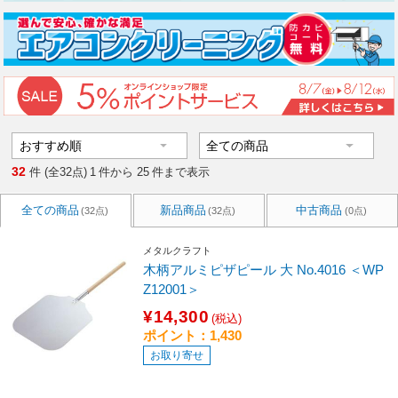
32
件 (全32点)
1
件から
25
件まで表示
全ての商品
新品商品
中古商品
(32点)
(32点)
(0点)
メタルクラフト
木柄アルミピザピール 大 No.4016 ＜WP
Z12001＞
¥14,300
(税込)
ポイント：1,430
お取り寄せ