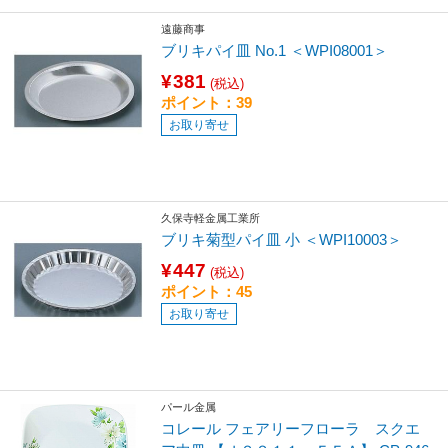
遠藤商事
ブリキパイ皿 No.1 ＜WPI08001＞
¥381
(税込)
ポイント：39
お取り寄せ
久保寺軽金属工業所
ブリキ菊型パイ皿 小 ＜WPI10003＞
¥447
(税込)
ポイント：45
お取り寄せ
パール金属
コレール フェアリーフローラ スクエ