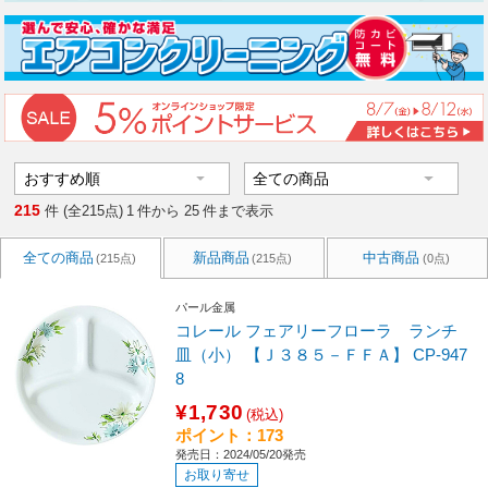
215
件 (全215点)
1
件から
25
件まで表示
全ての商品
新品商品
中古商品
(215点)
(215点)
(0点)
パール金属
コレール フェアリーフローラ ランチ
皿（小） 【Ｊ３８５－ＦＦＡ】 CP-947
8
¥1,730
(税込)
ポイント：173
発売日：2024/05/20発売
お取り寄せ