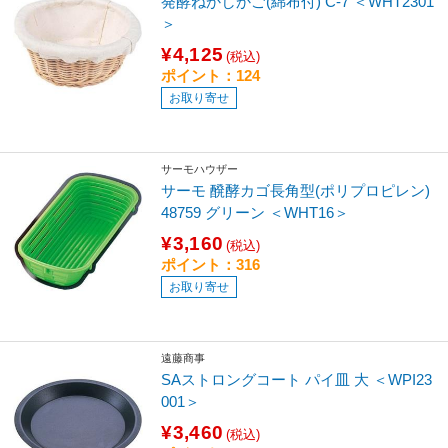
発酵ねかしかご(綿布付) C-7 ＜WHT2301
＞
¥4,125
(税込)
ポイント：124
お取り寄せ
サーモハウザー
サーモ 醗酵カゴ長角型(ポリプロピレン)
48759 グリーン ＜WHT16＞
¥3,160
(税込)
ポイント：316
お取り寄せ
遠藤商事
SAストロングコート パイ皿 大 ＜WPI23
001＞
¥3,460
(税込)