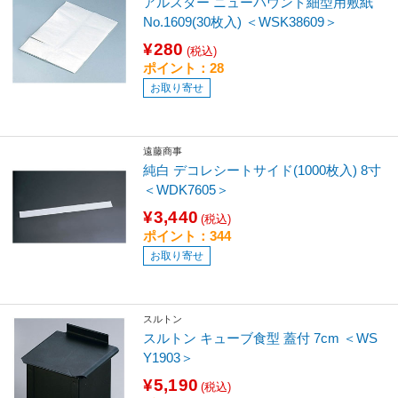
アルスター ニューパウンド細型用敷紙
No.1609(30枚入) ＜WSK38609＞
¥280
(税込)
ポイント：28
お取り寄せ
遠藤商事
純白 デコレシートサイド(1000枚入) 8寸
＜WDK7605＞
¥3,440
(税込)
ポイント：344
お取り寄せ
スルトン
スルトン キューブ食型 蓋付 7cm ＜WS
Y1903＞
¥5,190
(税込)