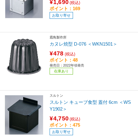
¥1,690
(税込)
ポイント：169
お取り寄せ
霜鳥製作所
カヌレ焼型 D-076 ＜WKN1501＞
¥478
(税込)
ポイント：48
発売日：2022年頃発売
在庫あり
スルトン
スルトン キューブ食型 蓋付 6cm ＜WS
Y1902＞
¥4,750
(税込)
ポイント：475
お取り寄せ