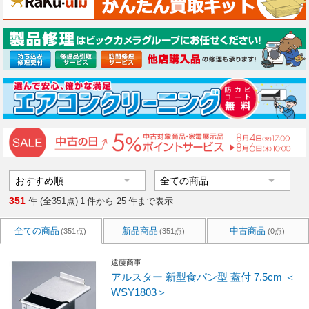
351
件 (全351点)
1
件から
25
件まで表示
全ての商品
新品商品
中古商品
(351点)
(351点)
(0点)
遠藤商事
アルスター 新型食パン型 蓋付 7.5cm ＜
WSY1803＞