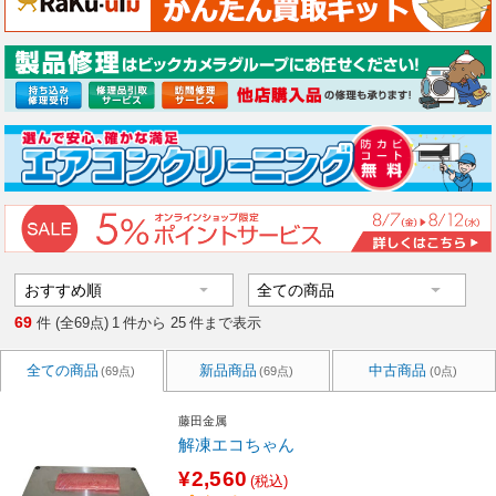
69
件 (全69点)
1
件から
25
件まで表示
全ての商品
新品商品
中古商品
(69点)
(69点)
(0点)
藤田金属
解凍エコちゃん
¥2,560
(税込)