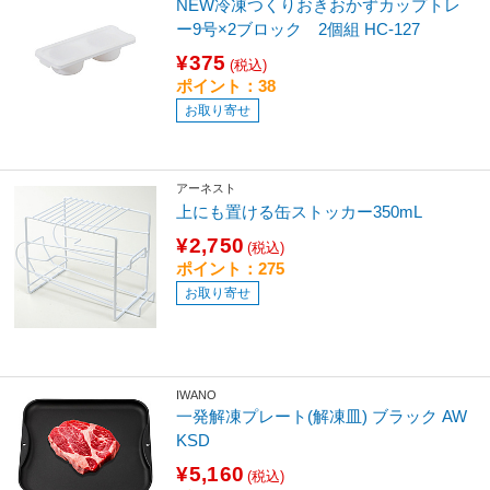
NEW冷凍つくりおきおかずカップトレ
ー9号×2ブロック 2個組 HC-127
¥375
(税込)
ポイント：38
お取り寄せ
アーネスト
上にも置ける缶ストッカー350mL
¥2,750
(税込)
ポイント：275
お取り寄せ
IWANO
一発解凍プレート(解凍皿) ブラック AW
KSD
¥5,160
(税込)