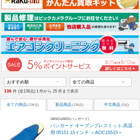
136
件 (全136点)
1
件から
25
件まで表示
全ての商品
新品商品
中古商品
(136点)
(136点)
(0点)
VANGUARD(バンガード)
バンガード オーブンプレスミット:高温
用 05151 15インチ ＜AOC15515＞