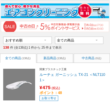
138
件 (全138点)
1
件から
25
件まで表示
全ての商品
新品商品
中古商品
(138点)
(138点)
(0点)
関東プラスチック工業
ルーチェ ガーニッシュ TX-21 ＜NLT110
1＞
¥475
(税込)
ポイント：48
お取り寄せ