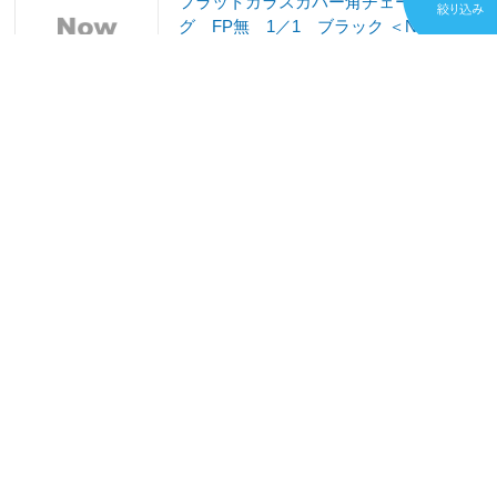
フラットガラスカバー角チェーフィン
グ FP無 1／1 ブラック ＜NKV7801
＞
¥223,300
(税込)
ポイント：22,330
発売日：2026/07/03発売
お取り寄せ
遠藤商事
フラットガラスカバー角チェーフィン
グ FP無 2／3 ブラック ＜NKV7901
＞
¥213,400
(税込)
ポイント：21,340
発売日：2026/07/03発売
お取り寄せ
江部松商事
EBM 18－8 ロイヤルスタンド 小判