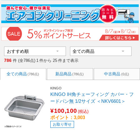
786
件 (全786点)
1
件から
25
件まで表示
全ての商品
新品商品
中古商品
(786点)
(786点)
(0点)
KINGO
KINGO IH角チェーフィング カバー・フ
ードパン無 1/2サイズ ＜NKV6601＞
¥100,100
(税込)
ポイント：3,003
お取り寄せ