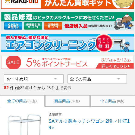
82
件 (全82点)
1
件から
25
件まで表示
全ての商品
新品商品
中古商品
(82点)
(82点)
(0点)
遠藤商事
SAアルミ製キッチンワゴン 2段 ＜HKT1
9＞