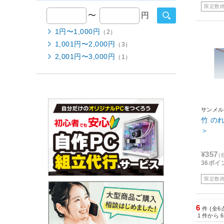
限定数
〜
円
1円〜1,000円
（2）
1,001円〜2,000円
（3）
2,001円〜3,000円
（1）
サンメル
竹 のれ
＞
¥357
(
36ポイ
限定数
6
件 (全6
1
件から
6