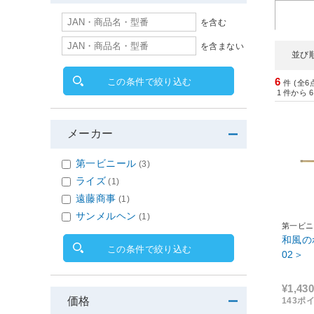
を含む
を含まない
並び
6
この条件で絞り込む
件 (全6
1
件から
6
メーカー
第一ビニール
(3)
ライズ
(1)
遠藤商事
(1)
サンメルヘン
(1)
第一ビニ
和風の
この条件で絞り込む
02＞
¥1,430
価格
143ポ