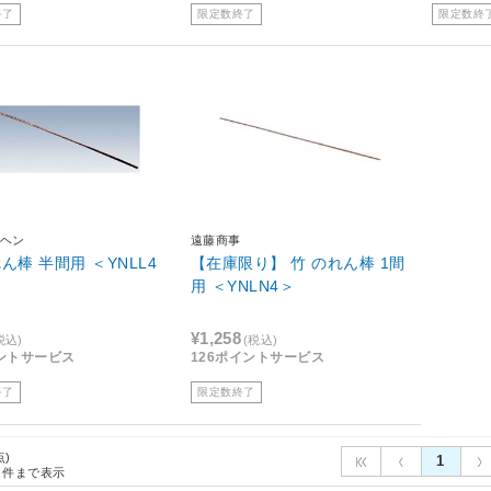
終了
限定数終了
限定数終
ヘン
遠藤商事
ん棒 半間用 ＜YNLL4
【在庫限り】 竹 のれん棒 1間
用 ＜YNLN4＞
¥1,258
税込)
(税込)
ントサービス
126ポイントサービス
終了
限定数終了
点)
1
件まで表示