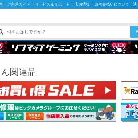
約
|
ご利用ガイド
|
サービス＆サポート
|
店舗情報
|
請求書払いについて（法
品
れん関連品