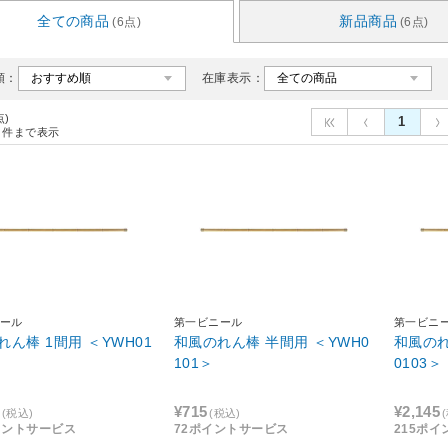
全ての商品
新品商品
(6点)
(6点)
順：
在庫表示：
点)
1
件まで表示
ール
第一ビニール
第一ビニ
れん棒 1間用 ＜YWH01
和風のれん棒 半間用 ＜YWH0
和風のれ
101＞
0103＞
¥715
¥2,145
(税込)
(税込)
イントサービス
72ポイントサービス
215ポ