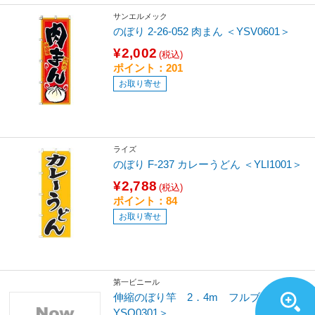
サンエルメック
のぼり 2-26-052 肉まん ＜YSV0601＞
¥2,002
(税込)
ポイント：201
お取り寄せ
ライズ
のぼり F-237 カレーうどん ＜YLI1001＞
¥2,788
(税込)
ポイント：84
お取り寄せ
第一ビニール
伸縮のぼり竿 2．4m フルブラック ＜
YSO0301＞