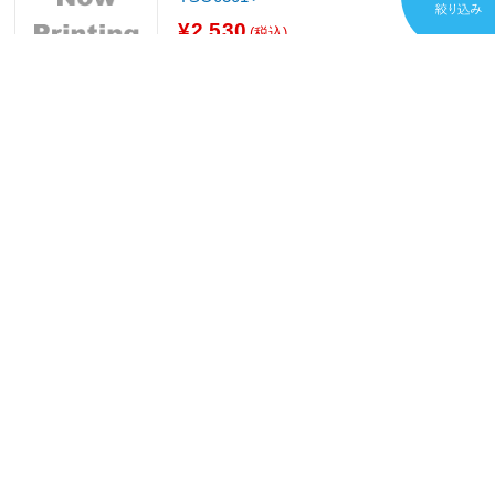
¥2,530
(税込)
ポイント：253
発売日：2026/07/03発売
お取り寄せ
ササガワ
のぼり SALE 蛍光色テトロン製
¥3,300
(税込)
ポイント：330
発売日：2024年頃発売
お取り寄せ
ライズ
のぼり F-417 TAKE OUT お持ち帰り！
できます ＜YLI6401＞
¥3,500
(税込)
ポイント：105