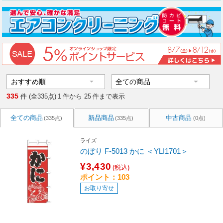
335
件 (全335点)
1
件から
25
件まで表示
全ての商品
新品商品
中古商品
(335点)
(335点)
(0点)
ライズ
のぼり F-5013 かに ＜YLI1701＞
¥3,430
(税込)
ポイント：103
お取り寄せ