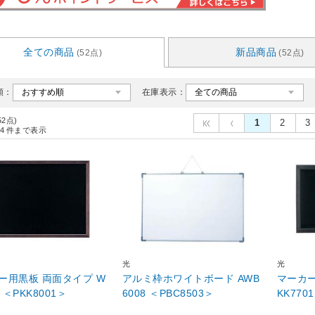
全ての商品
新品商品
(52点)
(52点)
順：
在庫表示：
52点)
1
2
3
4
件まで表示
光
光
ー用黒板 両面タイプ W
アルミ枠ホワイトボード AWB
マーカー
4 ＜PKK8001＞
6008 ＜PBC8503＞
KK770