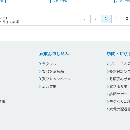
寄せ
お取り寄せ
お取り寄
52点)
1
2
3
4
件まで表示
買取お申し込み
訪問・店頭
ラクウル
プレミアムC
買取対象商品
長期保証ソ
買取キャンペーン
月額安心サ
店頭買取
電話＆リモ
訪問サポー
情報
デジタル11
家電の配送