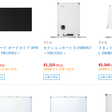
アスカ
アスカ
ボード ボードタイプ APB
セクションボード S VWB067
スタン
＜PBC9902＞
＜YBC0301＞
L VWB
¥1,155
¥2,340
税込)
(税込)
ントサービス
116ポイントサービス
234ポ
寄せ
お取り寄せ
お取り寄