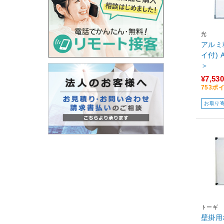
光
アルミ
イ付) 
＞
¥7,530
753ポ
お取り
トーギ
壁掛用