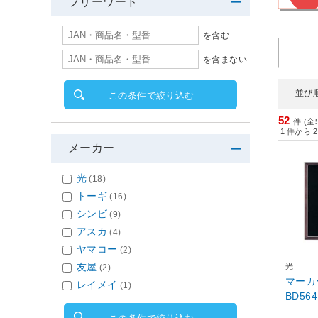
フリーワード
を含む
を含まない
並び
この条件で絞り込む
52
件 (全
1
件から
2
メーカー
光
(18)
トーギ
(16)
シンビ
(9)
アスカ
(4)
ヤマコー
(2)
友屋
光
(2)
マーカ
レイメイ
(1)
BD56