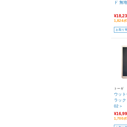
ド 無地
¥18,2
1,82
お取り
トーギ
ウット
ラック 
02＞
¥16,9
1,70