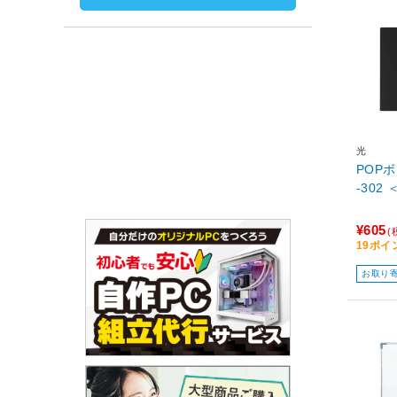
光
POP
-302 
¥605
(
19ポイ
お取り