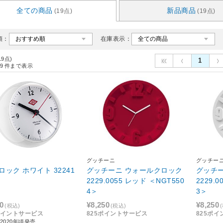
全ての商品
新品商品
(19点)
(19点)
順：
在庫表示：
19点)
1
9
件まで表示
グッチーニ
グッチー
ワイト 32241
グッチーニ ウォールクロック
グッチ
2229.0055 レッド ＜NGT550
2229.
4＞
3＞
0
¥8,250
¥8,250
(税込)
(税込)
0ポイントサービス
825ポイントサービス
825ポ
2020年頃発売