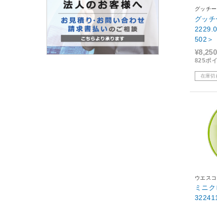
グッチー
グッチ
2229
502＞
¥8,250
825ポ
在庫切
ウエスコ
ミニクロック 
32241