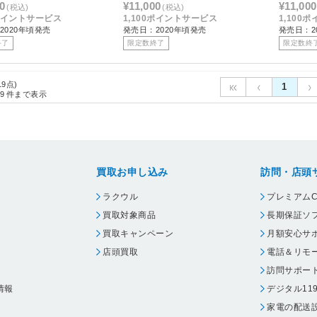
0
¥11,000
¥11,000
(税込)
(税込)
0ポイントサービス
1,100ポイントサービス
1,100
2020年頃発売
発売日：2020年頃発売
発売日：2
終了
限定数終了
限定数終
19点)
1
9
件まで表示
買取お申し込み
訪問・店頭
ラクウル
プレミアムC
買取対象商品
長期保証ソ
買取キャンペーン
月額安心サ
店頭買取
電話＆リモ
訪問サポー
情報
デジタル11
家電の配送