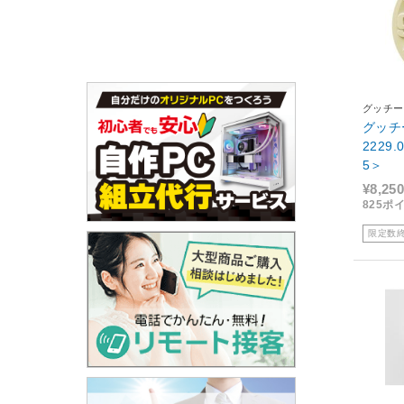
グッチー
グッチ
2229
5＞
¥8,250
825ポ
限定数