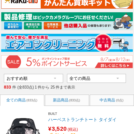
833
件 (全833点)
1
件から
25
件まで表示
全ての商品
新品商品
中古商品
(833点)
(833点)
(0点)
BUILT
ハーベストランチトート タイダイ
¥3,520
(税込)