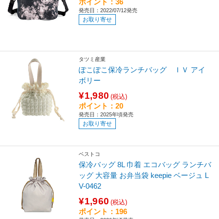
ポイント：36
発売日：2022/07/12発売
お取り寄せ
タツミ産業
ぽこぽこ保冷ランチバッグ ＩＶ アイ
ボリー
¥1,980
(税込)
ポイント：20
発売日：2025年頃発売
お取り寄せ
ベストコ
保冷バッグ 8L 巾着 エコバッグ ランチバ
ッグ 大容量 お弁当袋 keepie ベージュ L
V-0462
¥1,960
(税込)
ポイント：196