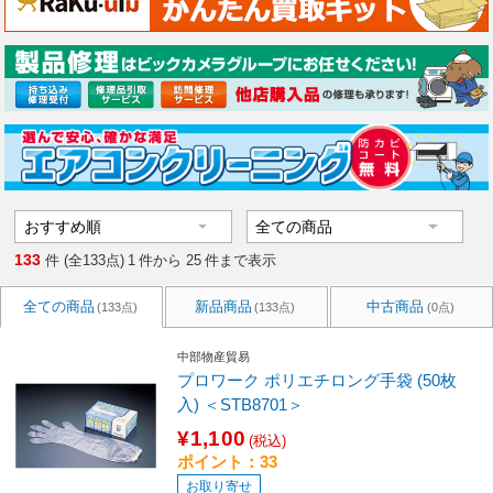
133
件 (全133点)
1
件から
25
件まで表示
全ての商品
新品商品
中古商品
(133点)
(133点)
(0点)
中部物産貿易
プロワーク ポリエチロング手袋 (50枚
入) ＜STB8701＞
¥1,100
(税込)
ポイント：33
お取り寄せ