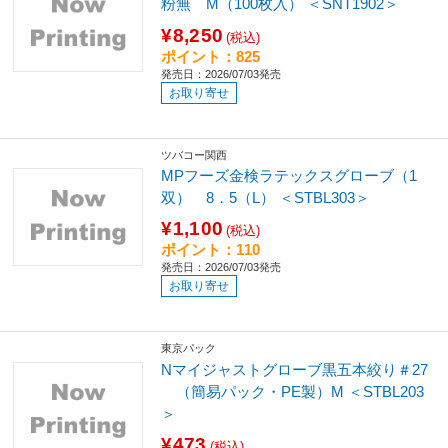
粉無 M（100枚入） ＜SNT1902＞
¥8,250
(税込)
ポイント：825
発売日：2026/07/03発売
お取り寄せ
ツバコー関西
MPフーズ金検ラテックスグローブ（1
双） 8．5（L） ＜STBL303＞
¥1,100
(税込)
ポイント：110
発売日：2026/07/03発売
お取り寄せ
東京パック
Nマイジャストグローブ黒五本絞り＃27
（簡易パック・PE製）M ＜STBL203
＞
¥473
(税込)