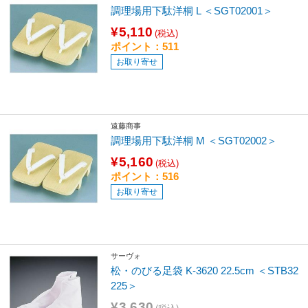
調理場用下駄洋桐 L ＜SGT02001＞
¥5,110
(税込)
ポイント：511
お取り寄せ
遠藤商事
調理場用下駄洋桐 M ＜SGT02002＞
¥5,160
(税込)
ポイント：516
お取り寄せ
サーヴォ
松・のびる足袋 K-3620 22.5cm ＜STB32
225＞
¥3,630