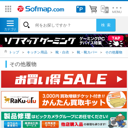
トップ
＞
キッチン用品
＞
靴・白衣
＞
靴・靴カバー
＞
その他履物
その他履物