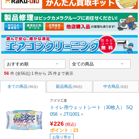
56
件 (全56点)
1
件から
25
件まで表示
全ての商品
新品商品
中古商品
(56点)
(56点)
(0点)
アズマ工業
トイレ用ウェットシート（30枚入） SQ
058 ＜JTI1001＞
¥226
(税込)
ポイント：23
お取り寄せ