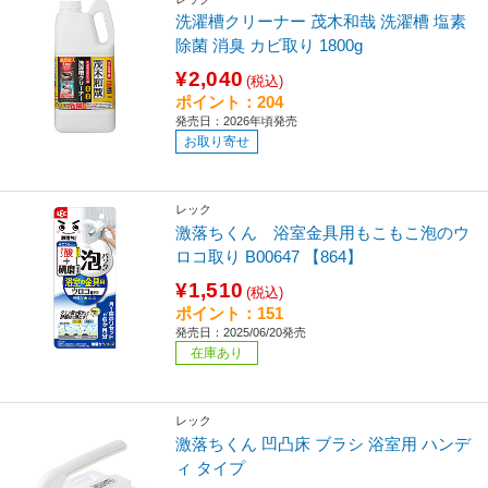
洗濯槽クリーナー 茂木和哉 洗濯槽 塩素
除菌 消臭 カビ取り 1800g
¥2,040
(税込)
ポイント：204
発売日：2026年頃発売
お取り寄せ
レック
激落ちくん 浴室金具用もこもこ泡のウ
ロコ取り B00647 【864】
¥1,510
(税込)
ポイント：151
発売日：2025/06/20発売
在庫あり
レック
激落ちくん 凹凸床 ブラシ 浴室用 ハンデ
ィ タイプ