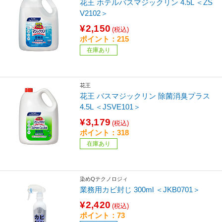
花王 ホテルバスマジックリン 4.5L ＜ZS
V2102＞
¥2,150
(税込)
ポイント：215
在庫あり
花王
花王 バスマジックリン 除菌消臭プラス
4.5L ＜JSVE101＞
¥3,179
(税込)
ポイント：318
在庫あり
染めQテクノロジィ
業務用カビ封じ 300ml ＜JKB0701＞
¥2,420
(税込)
ポイント：73