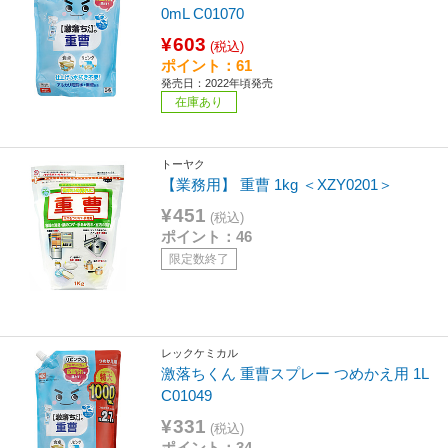
0mL C01070
¥603
(税込)
ポイント：61
発売日：2022年頃発売
在庫あり
トーヤク
【業務用】 重曹 1kg ＜XZY0201＞
¥451
(税込)
ポイント：46
限定数終了
レックケミカル
激落ちくん 重曹スプレー つめかえ用 1L
C01049
¥331
(税込)
ポイント：34