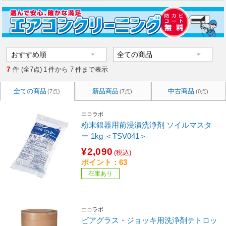
7
件 (全7点)
1
件から
7
件まで表示
全ての商品
新品商品
中古商品
(7点)
(7点)
(0点)
エコラボ
粉末銀器用前浸漬洗浄剤 ソイルマスタ
ー 1kg ＜TSV041＞
¥2,090
(税込)
ポイント：63
在庫あり
エコラボ
ビアグラス・ジョッキ用洗浄剤テトロッ