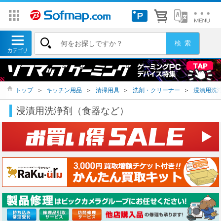
トップ
＞
キッチン用品
＞
清掃用具
＞
洗剤・クリーナー
＞
浸漬用洗
浸漬用洗浄剤（食器など）