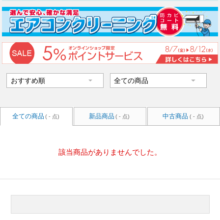
全ての商品
新品商品
中古商品
( - 点)
( - 点)
( - 点)
該当商品がありませんでした。