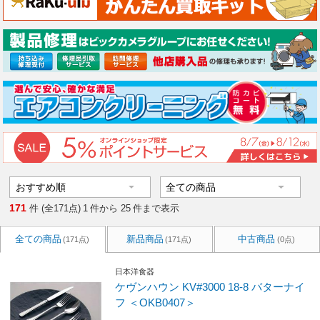
171
件 (全171点)
1
件から
25
件まで表示
全ての商品
新品商品
中古商品
(171点)
(171点)
(0点)
日本洋食器
ケヴンハウン KV#3000 18-8 バターナイ
フ ＜OKB0407＞