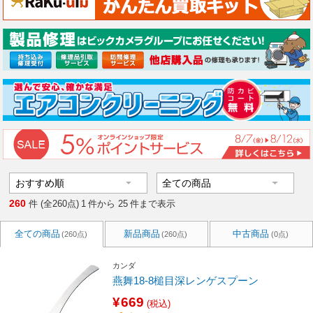
260
件 (全260点)
1
件から
25
件まで表示
全ての商品
新品商品
中古商品
(260点)
(260点)
(0点)
カンダ
燕舞18-8槌目深レンゲスプーン
¥669
(税込)