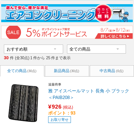
30
件 (全30点)
1
件から
25
件まで表示
全ての商品
新品商品
中古商品
(30点)
(30点)
(0点)
遠藤商事
雅 アイスペールマット 長角 小 ブラック
＜PAIB208＞
¥926
(税込)
ポイント：93
お取り寄せ