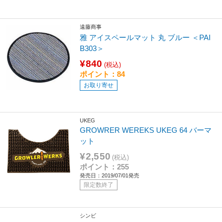
遠藤商事
雅 アイスペールマット 丸 ブルー ＜PAI
B303＞
¥840
(税込)
ポイント：84
お取り寄せ
UKEG
GROWRER WEREKS UKEG 64 バーマ
ット
¥2,550
(税込)
ポイント：255
発売日：2019/07/01発売
限定数終了
シンビ