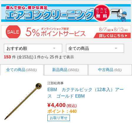
153
件 (全153点)
1
件から
25
件まで表示
全ての商品
新品商品
中古商品
(153点)
(153点)
(0点)
江部松商事
EBM カクテルピック（12本入）アー
ス ゴールド EBM
¥4,400
(税込)
ポイント：440
お取り寄せ