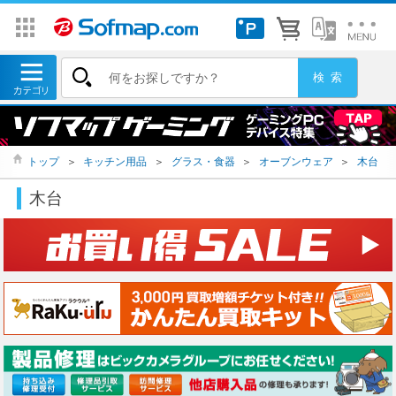
トップ
＞
キッチン用品
＞
グラス・食器
＞
オーブンウェア
＞
木台
木台