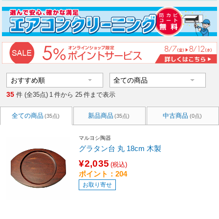
35
件 (全35点)
1
件から
25
件まで表示
全ての商品
新品商品
中古商品
(35点)
(35点)
(0点)
マルヨシ陶器
グラタン台 丸 18cm 木製
¥2,035
(税込)
ポイント：204
お取り寄せ