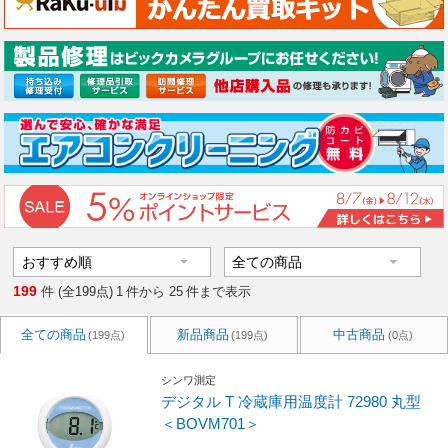
199
件 (全199点)
1
件から
25
件まで表示
全ての商品
新品商品
中古商品
(199点)
(199点)
(0点)
シンワ測定
デジタル T 冷蔵庫用温度計 72980 丸型
＜BOVM701＞