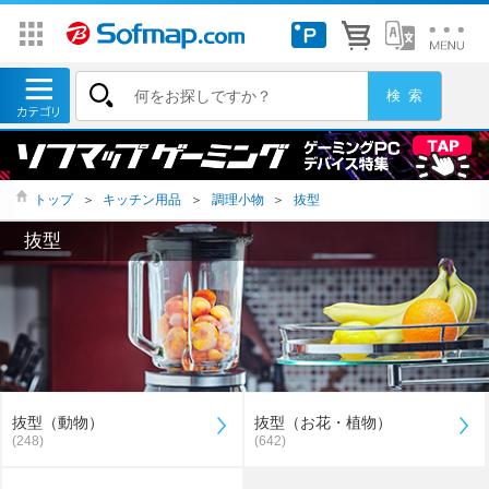
トップ
＞
キッチン用品
＞
調理小物
＞
抜型
抜型
抜型（動物）
抜型（お花・植物）
(248)
(642)