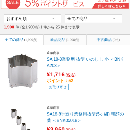
1,900
件 (全1,900点)
1
件から
25
件まで表示
全ての商品
新品商品
中古商品
(1,900点)
(1,900点)
(0点)
遠藤商事
SA 18-8業務用 抜型 いのしし 小 ＜BNK
A203＞
¥1,716
(税込)
ポイント：52
お取り寄せ
遠藤商事
SA18-8手造り業務用抜型(5ヶ組) 朝顔の
葉 ＜BNK09018＞
¥3,860
(税込)