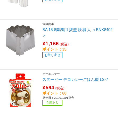
遠藤商事
SA 18-8業務用 抜型 鉄扇 大 ＜BNK8402
＞
¥1,166
(税込)
ポイント：35
お取り寄せ
オーエスケー
スヌーピー デコカレーごはん型 LS-7
¥594
(税込)
ポイント：60
発売日：2014/10/01発売
在庫あり