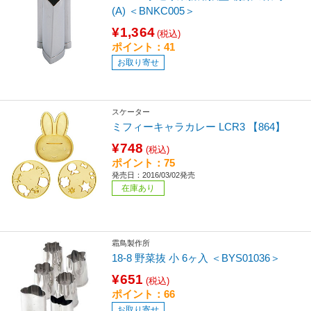
(A) ＜BNKC005＞
¥1,364
(税込)
ポイント：41
お取り寄せ
スケーター
ミフィーキャラカレー LCR3 【864】
¥748
(税込)
ポイント：75
発売日：2016/03/02発売
在庫あり
霜鳥製作所
18-8 野菜抜 小 6ヶ入 ＜BYS01036＞
¥651
(税込)
ポイント：66
お取り寄せ