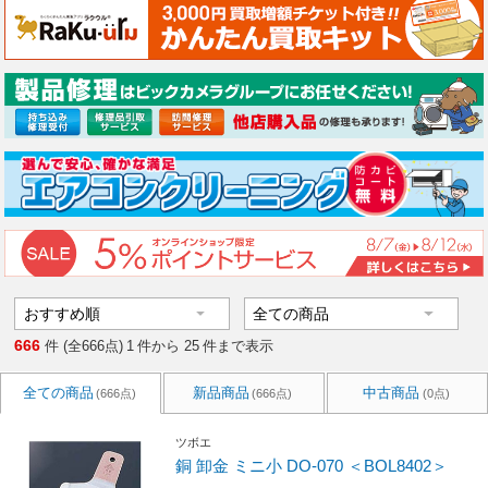
666
件 (全666点)
1
件から
25
件まで表示
全ての商品
新品商品
中古商品
(666点)
(666点)
(0点)
ツボエ
銅 卸金 ミニ小 DO-070 ＜BOL8402＞