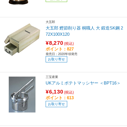
大五郎
大五郎 鰹節削り器 桐職人 大 鍛造SK鋼 2
72X100X120
¥8,270
(税込)
ポイント：827
発売日：2020年頃発売
お取り寄せ
三宝産業
UKアルミポテトマッシヤー ＜BPT16＞
¥6,130
(税込)
ポイント：613
お取り寄せ