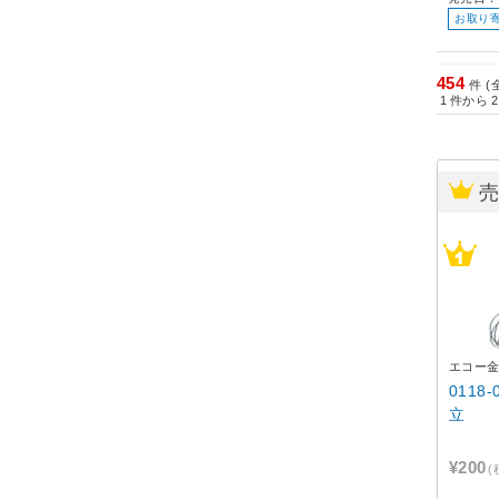
お取り
454
件 (
1
件から
2
エコー
0118
立
¥200
(