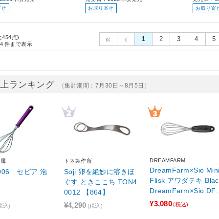
寄せ
お取り寄せ
お取り寄
全454点)
1
2
3
4
5
4
件まで表示
売上ランキング
（集計期間：7月30日～8月5日）
DREAMFARM
金属
トネ製作所
DreamFarm×Sio Min
-006 セピア 泡
Soji 卵を絶妙に溶きほ
Flisk アワダテキ Blac
ぐす ときここち TON4
DreamFarm×Sio DFxS
0012 【864】
io_MiniFlisk
¥3,080
¥4,290
(税込)
税込)
(税込)