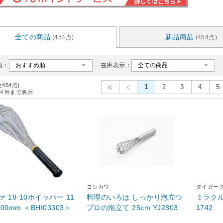
全ての商品
新品商品
(454点)
(454点)
順：
在庫表示：
全454点)
1
2
3
4
5
4
件まで表示
ヨシカワ
タイガー
 18-10ホイッパー 11
料理のいろは しっかり泡立つ
ミラクル
300mm ＜BHI03303＞
プロの泡立て 25cm YJ2803
1742