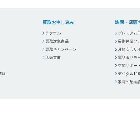
買取お申し込み
訪問・店頭
ラクウル
プレミアムC
買取対象商品
長期保証ソ
買取キャンペーン
月額安心サ
店頭買取
電話＆リモ
訪問サポー
情報
デジタル11
家電の配送
ウェア エーワン