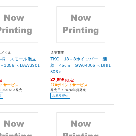
スメタル
遠藤商事
共柄 スモール泡立
TKG 18－8ホイッパー 細
1056 ＜BAW3901
線 45cm GW04806 ＜BHI1
506＞
¥2,695
込)
(税込)
ントサービス
270ポイントサービス
26/07/03発売
発売日：2026年頃発売
せ
お取り寄せ