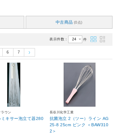
中古商品
(0点)
表示件数：
件
6
7
クラウン
長谷川化学工業
ミキサー泡立て器280
抗菌泡立 2（ツー）ライン AG
25-8 25cm ピンク ＜BAW310
2＞