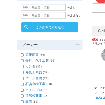
を含む
を含まない
この条件で絞り込む
並び
454
件 (
1
件から
2
メーカー
遠藤商事
(56)
長谷川化学工業
(36)
カンダ
(36)
寿菓工精器
(32)
パール金属
(24)
石浜金物工業
(18)
マトファ
クイジプロ
(16)
マトファ
江部松商事
(16)
1023 
高儀
(15)