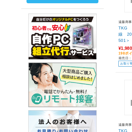
遠藤商事
TKG
線 20
501＞
¥1,980
198ポ
発売日：
お取り
遠藤商事
TKG