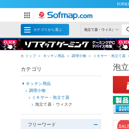
利用規
カテゴリから選ぶ
トップ
＞
キッチン用品
＞
調理小物
＞
ミキサー・泡立て器
泡
カテゴリ
キッチン用品
調理小物
ミキサー・泡立て器
泡立て器・ウィスク
フリーワード