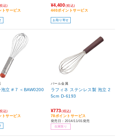
¥4,400
(税込)
(税込)
イントサービス
440ポイントサービス
せ
お取り寄せ
器
パール金属
立 # 7 ＜BAW0200
ラフィネ ステンレス製 泡立 2
5cm D-6193
¥773
(税込)
(税込)
イントサービス
78ポイントサービス
発売日：2014/11/01発売
せ
在庫限り