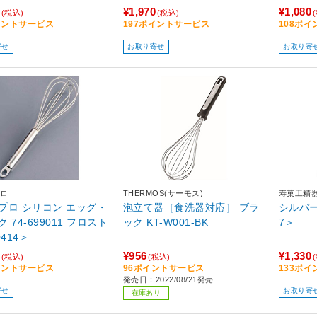
¥1,970
¥1,080
(税込)
(税込)
イントサービス
197ポイントサービス
108ポ
寄せ
お取り寄せ
お取り寄
ロ
THERMOS(サーモス)
寿菓工精
プロ シリコン エッグ・
泡立て器［食洗器対応］ ブラ
シルバー泡
 74-699011 フロスト
ック KT-W001-BK
7＞
0414＞
¥956
¥1,330
(税込)
(税込)
イントサービス
96ポイントサービス
133ポ
発売日：2022/08/21発売
寄せ
お取り寄
在庫あり