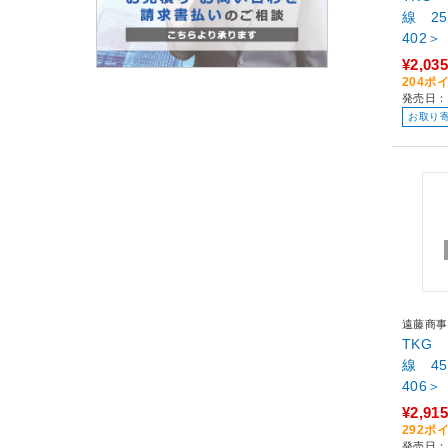
線 25
402＞
¥2,035
204ポ
発売日：
お取り
遠藤商事
TKG
線 45
406＞
¥2,915
292ポ
発売日：