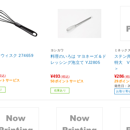
ヨシカワ
ミネック
ウィスク 274659
料理のいろは マヨネーズ＆ド
ステン
レッシング泡立て YJ2805
特大 V－
＞
¥493
¥286
税込)
(税込)
(税
ントサービス
50ポイントサービス
29ポイ
発売日：20
り
在庫あり
お取り寄