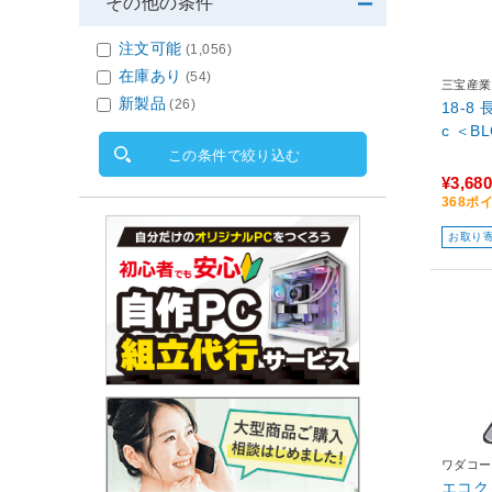
その他の条件
注文可能
(1,056)
在庫あり
(54)
三宝産業
新製品
(26)
18-8
c ＜B
この条件で絞り込む
¥3,680
368ポ
お取り
ワダコー
エコク