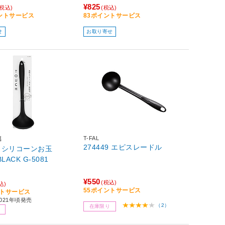
¥825
(税込)
(税込)
イントサービス
83ポイントサービス
せ
お取り寄せ
T-FAL
属
274449 エピスレードル
H シリコーンお玉
（大） BLACK G-5081
¥550
(税込)
込)
55ポイントサービス
ントサービス
021年頃発売
（2）
在庫限り