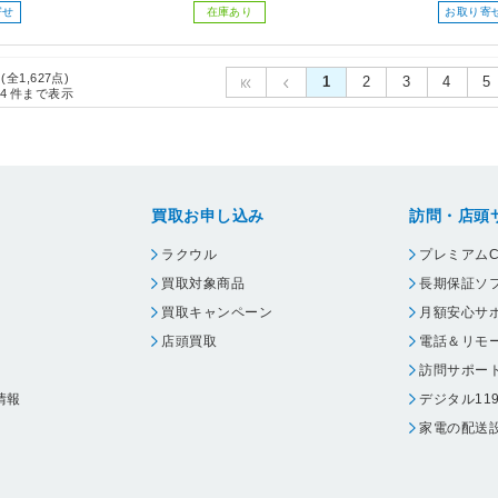
寄せ
在庫あり
お取り寄
 (全1,627点)
1
2
3
4
5
4
件まで表示
買取お申し込み
訪問・店頭
ラクウル
プレミアムC
買取対象商品
長期保証ソ
買取キャンペーン
月額安心サ
店頭買取
電話＆リモ
訪問サポー
情報
デジタル11
家電の配送