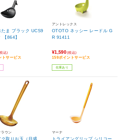
アントレックス
たま ブラック UCS9
OTOTO ネッシー レードル G
 【864】
R 91411
¥1,590
(税込)
(税込)
イントサービス
159ポイントサービス
在庫あり
クラウン
マーナ
アク取りお玉（目盛
トライアングリップ シリコー