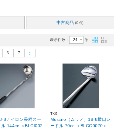
中古商品
(0点)
表示件数：
件
6
7
TKG
8-8ナイロン長柄スー
Murano（ムラノ）18-8横口レ
 144cc ＜BLCI002
ードル 70cc ＜BLCG0070＞