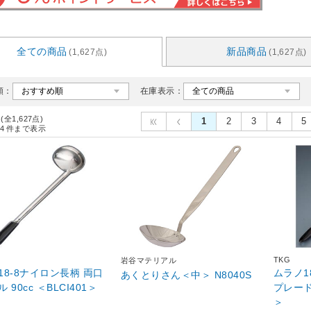
全ての商品
新品商品
(1,627点)
(1,627点)
順：
在庫表示：
 (全1,627点)
1
2
3
4
5
4
件まで表示
TKG
岩谷マテリアル
18-8ナイロン長柄 両口
ムラノ1
あくとりさん＜中＞ N8040S
 90cc ＜BLCI401＞
プレードル
＞