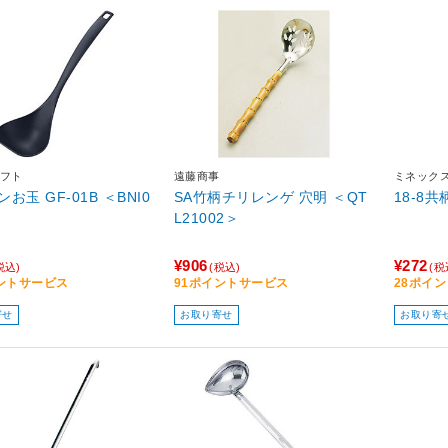
フト
遠藤商事
ミネック
お玉 GF-01B ＜BNI0
SA竹柄チリレンゲ 穴明 ＜QT
18-8
L21002＞
¥906
¥272
税込)
(税込)
(税
ントサービス
91ポイントサービス
28ポイ
寄せ
お取り寄せ
お取り寄