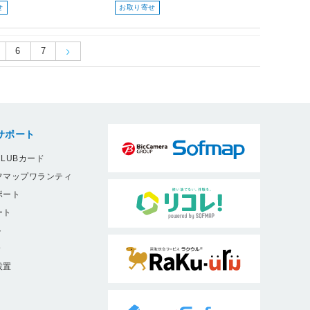
せ
お取り寄せ
6
7
サポート
LUBカード
フマップワランティ
ポート
ート
ト
9
設置