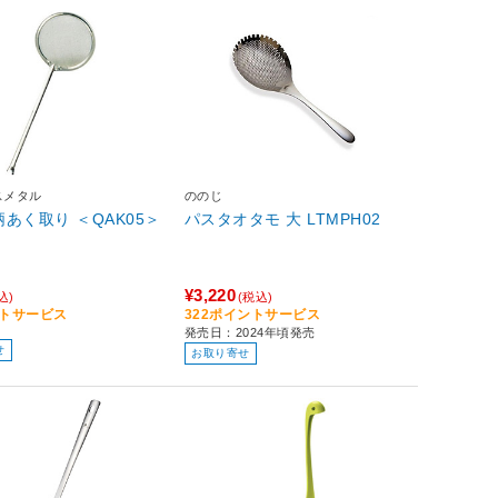
スメタル
ののじ
共柄あく取り ＜QAK05＞
パスタオタモ 大 LTMPH02
¥3,220
込)
(税込)
ントサービス
322ポイントサービス
発売日：2024年頃発売
せ
お取り寄せ