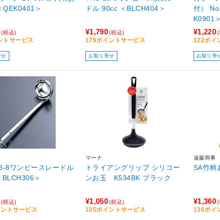
＜QEK0401＞
ドル 90cc ＜BLCH404＞
付） No
K0901
¥1,790
¥1,220
(税込)
(税込)
ントサービス
179ポイントサービス
122ポ
寄せ
お取り寄せ
お取り寄
マーナ
遠藤商事
 18-8ワンピースレードル
トライアングリップ シリコー
SA竹柄
 ＜BLCH306＞
ンお玉 K534BK ブラック
¥1,050
¥1,360
(税込)
(税込)
イントサービス
105ポイントサービス
136ポ