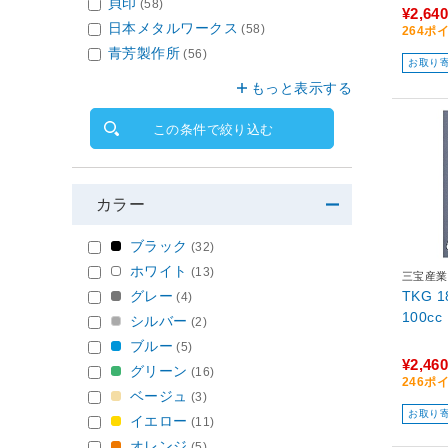
貝印
(58)
¥2,640
日本メタルワークス
(58)
264ポ
青芳製作所
(56)
お取り
もっと表示する
この条件で絞り込む
カラー
ブラック
(32)
ホワイト
(13)
三宝産業
グレー
TKG
(4)
100c
シルバー
(2)
ブルー
(5)
¥2,460
グリーン
(16)
246ポ
ベージュ
(3)
お取り
イエロー
(11)
オレンジ
(5)