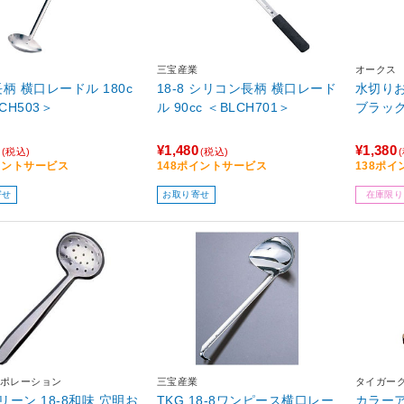
三宝産業
オークス
 長柄 横口レードル 180c
18-8 シリコン長柄 横口レード
水切りお
LCH503＞
ル 90cc ＜BLCH701＞
ブラック
¥1,480
¥1,380
(税込)
(税込)
イントサービス
148ポイントサービス
138ポ
寄せ
お取り寄せ
在庫限り
ポレーション
三宝産業
タイガー
リーン 18-8和味 穴明お
TKG 18-8ワンピース横口レー
カラー