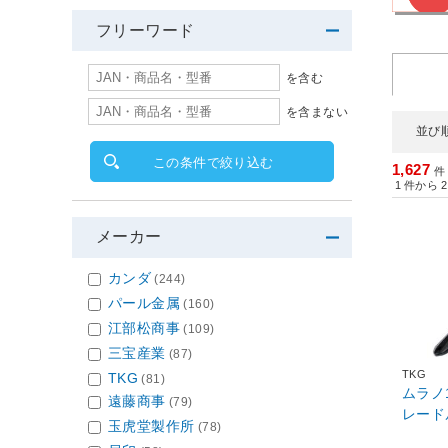
フリーワード
を含む
を含まない
並び
この条件で絞り込む
1,627
件
1
件から
2
メーカー
カンダ
(244)
パール金属
(160)
江部松商事
(109)
三宝産業
(87)
TKG
TKG
(81)
ムラノ
遠藤商事
(79)
レードル
玉虎堂製作所
(78)