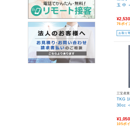
玉 中 
¥2,530
76ポイ
お取り
三宝産業
TKG
30cc
¥1,050
105ポ