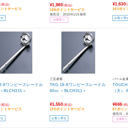
¥1,630
¥1,980
(税込)
(税込)
イントサービス
163ポ
198ポイントサービス
発売日：2022/01/21発売
寄せ
お取り寄
在庫限り
三宝産業
パール金
 18-8ワンピースレードル
TKG 18-8ワンピースレードル
TOUC
c ＜BLCH315＞
60cc ＜BLCH311＞
¥1,550
¥666
(税込)
(税込)
(税
イントサービス
155ポイントサービス
67ポイ
発売日：2
寄せ
お取り寄せ
在庫限り