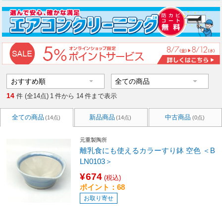
14
件 (全14点)
1
件から
14
件まで表示
全ての商品
新品商品
中古商品
(14点)
(14点)
(0点)
元重製陶所
離乳食にも使えるカラーすり鉢 空色 ＜B
LN0103＞
¥674
(税込)
ポイント：68
お取り寄せ