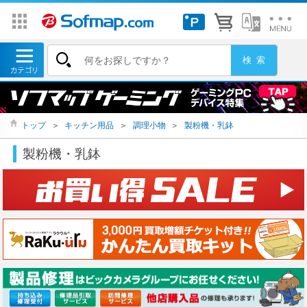
トップ
＞
キッチン用品
＞
調理小物
＞
製粉機・乳鉢
製粉機・乳鉢