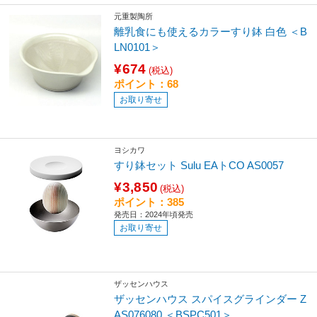
元重製陶所
離乳食にも使えるカラーすり鉢 白色 ＜B
LN0101＞
¥674
(税込)
ポイント：68
お取り寄せ
ヨシカワ
すり鉢セット Sulu EAトCO AS0057
¥3,850
(税込)
ポイント：385
発売日：2024年頃発売
お取り寄せ
ザッセンハウス
ザッセンハウス スパイスグラインダー Z
AS076080 ＜BSPC501＞