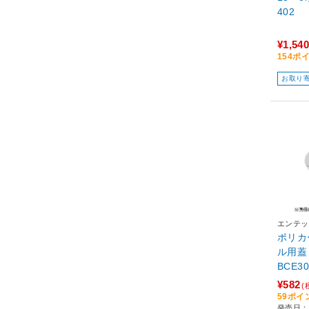
402
¥1,540
154ポ
お取り
エンテッ
ポリカ
ル用蓋 
BCE3
¥582
(
59ポイ
発売日：