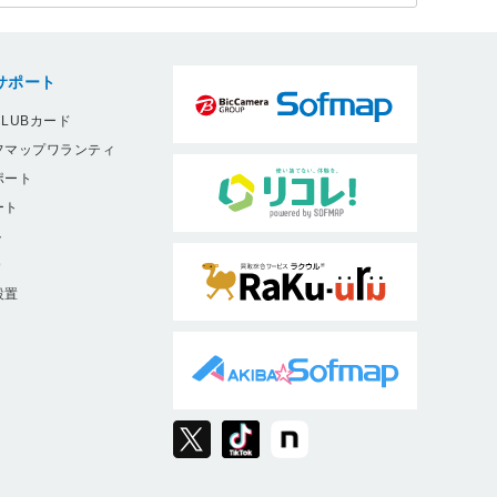
サポート
LUBカード
フマップワランティ
ポート
ート
ト
9
設置