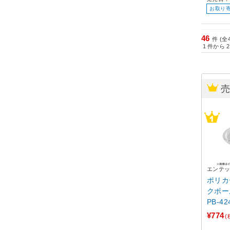
お取り
46
件 (全
1
件から
2
エンテ
ポリカ
クボー
PB-42
＞
¥774
(