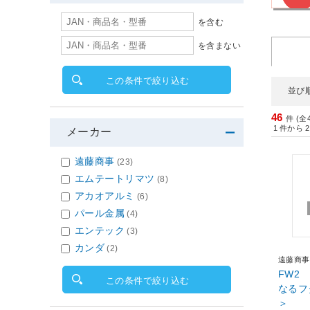
を含む
を含まない
この条件で絞り込む
並び
46
件 (全
1
件から
2
メーカー
遠藤商事
(23)
エムテートリマツ
(8)
アカオアルミ
(6)
パール金属
(4)
エンテック
(3)
カンダ
(2)
遠藤商事
FW2
この条件で絞り込む
なるフタ
＞