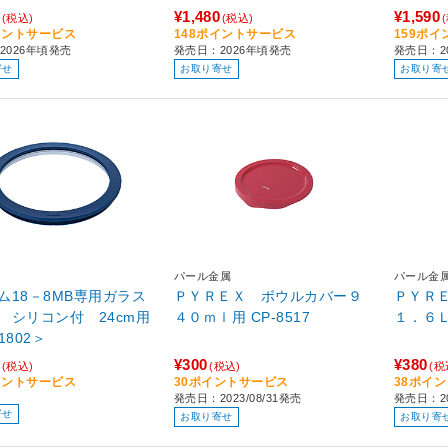
¥1,480
¥1,590
(税込)
(税込)
イントサービス
148ポイントサービス
159ポ
2026年頃発売
発売日：2026年頃発売
発売日：2
寄せ
お取り寄せ
お取り寄
パール金属
パール金
ム18－8MB専用ガラス
ＰＹＲＥＸ ボウルカバー９
ＰＹＲ
 シリコン付 24cm用
４０ｍｌ用 CP-8517
1802＞
¥300
¥380
(税込)
(税込)
(税
イントサービス
30ポイントサービス
38ポイ
発売日：2023/08/31発売
発売日：20
寄せ
お取り寄せ
お取り寄