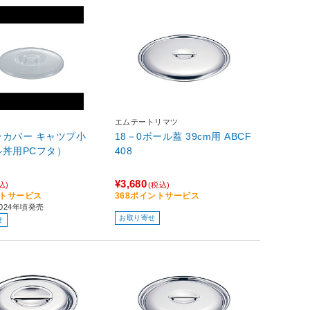
エムテートリマツ
ンカバー キャツプ小
18－0ボール蓋 39cm用 ABCF
ル丼用PCフタ）
408
¥3,680
込)
(税込)
ントサービス
368ポイントサービス
024年頃発売
お取り寄せ
せ