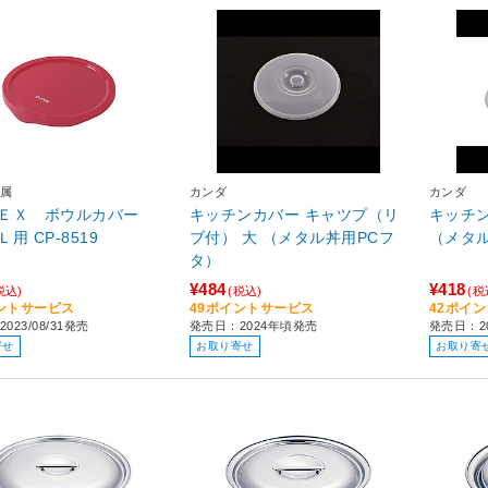
属
カンダ
カンダ
ＥＸ ボウルカバー
キッチンカバー キャツプ（リ
キッチ
２．５Ｌ用 CP-8519
ブ付） 大 （メタル丼用PCフ
（メタ
タ）
¥484
¥418
税込)
(税込)
(税
ントサービス
49ポイントサービス
42ポイ
023/08/31発売
発売日：2024年頃発売
発売日：2
寄せ
お取り寄せ
お取り寄