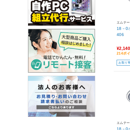
エムテー
18－0ボ
406
¥2,140
214ポ
お取り
エムテー
18－0ボ