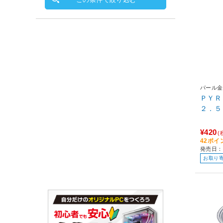
パール金
ＰＹＲ
¥420
(
42ポイ
発売日：2
お取り