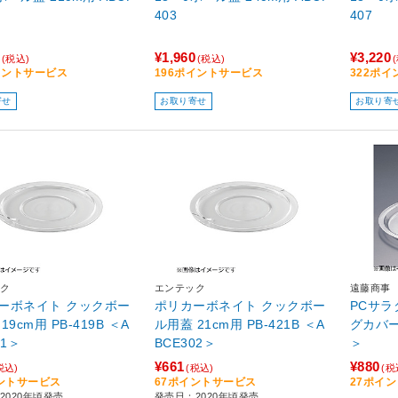
403
407
¥1,960
¥3,220
(税込)
(税込)
イントサービス
196ポイントサービス
322ポ
寄せ
お取り寄せ
お取り寄
ク
エンテック
遠藤商事
ーボネイト クックボー
ポリカーボネイト クックボー
PCサ
19cm用 PB-419B ＜A
ル用蓋 21cm用 PB-421B ＜A
グカバー 
01＞
BCE302＞
＞
¥661
¥880
税込)
(税込)
(税
ントサービス
67ポイントサービス
27ポイ
2020年頃発売
発売日：2020年頃発売