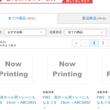
全ての商品
新品商品
(46点)
(46点)
順：
在庫表示：
46点)
1
2
4
件まで表示
遠藤商事
遠藤商事
 深ボール用トレーにも
FW2 深ボール用トレーにも
FW2
 15cm ＜ABCG801
なるフタ 18cm ＜ABCG802
なるフタ
＞
＞