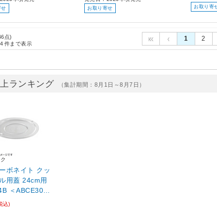
お取り寄
寄せ
お取り寄せ
46点)
1
2
4
件まで表示
売上ランキング
（集計期間：8月1日～8月7日）
ック
ーボネイト クッ
ル用蓋 24cm用
4B ＜ABCE303
税込)