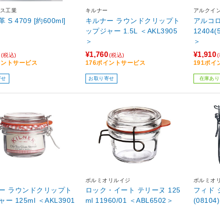
ス工業
キルナー
アルクイ
S 4709 [約600ml]
キルナー ラウンドクリップト
アルコロ
ップジャー 1.5L ＜AKL3905
12404(
＞
＞
¥1,760
¥1,910
(税込)
(税込)
イントサービス
176ポイントサービス
191ポ
寄せ
お取り寄せ
在庫あり
ボルミオリルイジ
ボルミオ
ー ラウンドクリップト
ロック・イート テリーヌ 125
フィド ジ
ー 125ml ＜AKL3901
ml 11960/01 ＜ABL6502＞
(08104