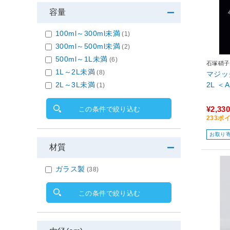
容量
100ml～300ml未満
(1)
300ml～500ml未満
(2)
500ml～1L未満
(6)
石塚硝子
1L～2L未満
(8)
マジッ
2L ＜
2L～3L未満
(1)
¥2,330
この条件で絞り込む
233ポ
お取り
材質
ガラス製
(38)
この条件で絞り込む