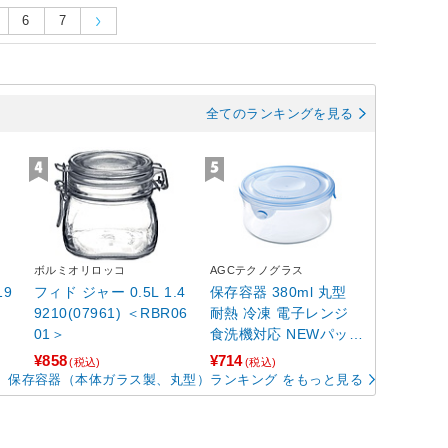
6
7
全てのランキングを見る
ボルミオリロッコ
AGCテクノグラス
19
フィド ジャー 0.5L 1.4
保存容器 380ml 丸型
9210(07961) ＜RBR06
耐熱 冷凍 電子レンジ
01＞
食洗機対応 NEWパック
＆レンジ アクアブルー
¥858
¥714
(税込)
(税込)
B7401BLN
保存容器（本体ガラス製、丸型）ランキング をもっと見る