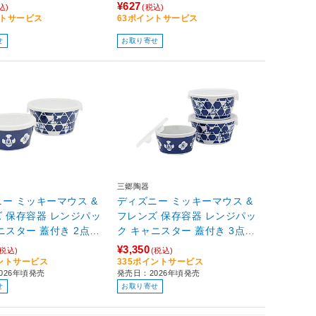
¥627
込)
(税込)
ントサービス
63ポイントサービス
せ
お取り寄せ
三郷陶器
ー ミッキーマウス &
ディズニー ミッキーマウス &
 保存容器 レンジパッ
フレンズ 保存容器 レンジパッ
ニスター 蓋付き 2点セ
ク キャニスター 蓋付き 3点セ
00ml 約600ml [食洗
ット 約300ml×1個 約600ml×2
¥3,350
(税込)
(税込)
電子レンジ対応] ニホ
個 [食洗機対応 電子レンジ対
イントサービス
335ポイントサービス
026年頃発売
発売日：2026年頃発売
イル
応] ニホンスタイル
せ
お取り寄せ