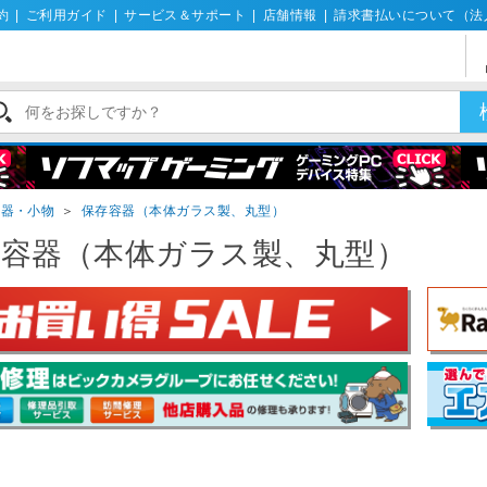
約
|
ご利用ガイド
|
サービス＆サポート
|
店舗情報
|
請求書払いについて（法
容器・小物
＞
保存容器（本体ガラス製、丸型）
存容器（本体ガラス製、丸型）