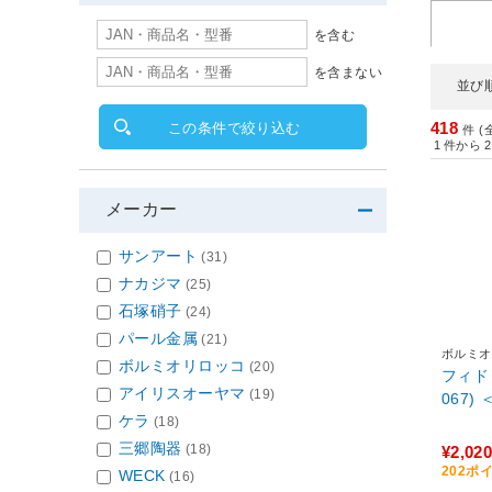
を含む
を含まない
並び
418
この条件で絞り込む
件 (
1
件から
2
メーカー
サンアート
(31)
ナカジマ
(25)
石塚硝子
(24)
パール金属
(21)
ボルミオ
ボルミオリロッコ
(20)
フィド 
アイリスオーヤマ
(19)
067) 
ケラ
(18)
三郷陶器
(18)
¥2,020
202ポ
WECK
(16)