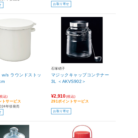
お取り寄せ
せ
石塚硝子
1 w/s ラウンドストッ
マジックキャップコンテナー
cm
3L ＜AKVS902＞
¥2,910
(税込)
(税込)
イントサービス
291ポイントサービス
024年頃発売
お取り寄せ
せ