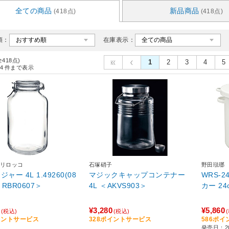
全ての商品
新品商品
(418点)
(418点)
順：
在庫表示：
全418点)
1
2
3
4
5
4
件まで表示
リロッコ
石塚硝子
野田琺瑯
ジャー 4L 1.49260(08
マジックキャップコンテナー
WRS-2
＜RBR0607＞
4L ＜AKVS903＞
カー 24
¥3,280
¥5,860
(税込)
(税込)
イントサービス
328ポイントサービス
586ポ
発売日：2