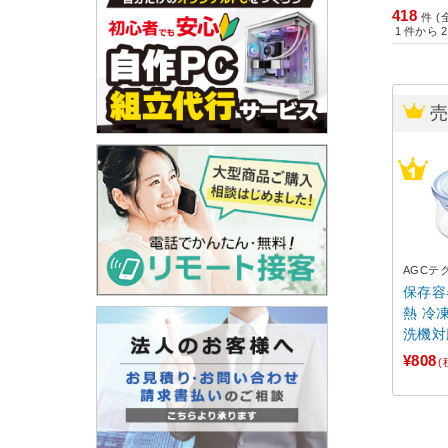
418
件 (
1
件から
2
AGCテ
保存容器
熱 冷
洗機対
レンジ アクアブルー 
¥808
(
7403B