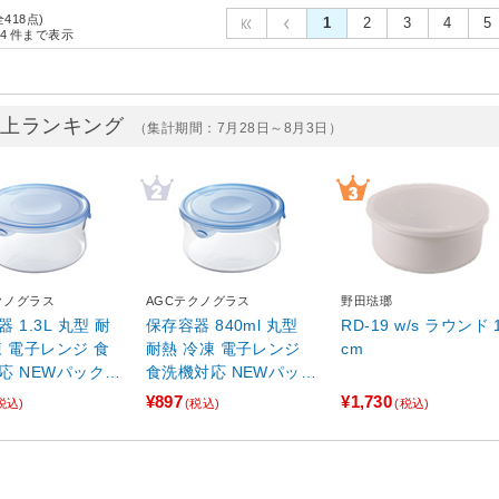
全418点)
1
2
3
4
5
4
件まで表示
売上ランキング
（集計期間：7月28日～8月3日）
クノグラス
AGCテクノグラス
野田琺瑯
 1.3L 丸型 耐
保存容器 840ml 丸型
RD-19 w/s ラウンド 
凍 電子レンジ 食
耐熱 冷凍 電子レンジ
cm
応 NEWパック＆
食洗機対応 NEWパック
B
＆レンジ アクアブルー
¥897
¥1,730
税込)
(税込)
(税込)
LN
B7402BLN