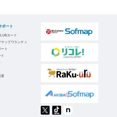
サポート
LUBカード
フマップワランティ
ポート
ート
ト
9
設置