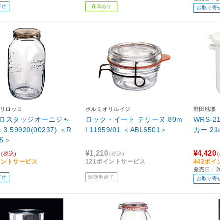
寄せ
在庫あり
お取り寄
リロッコ
ボルミオリルイジ
野田琺瑯
ロスタッジオーニジャ
ロック・イート テリーヌ 80m
WRS-2
L 3.59920(00237) ＜R
l 11959/01 ＜ABL6501＞
カー 21
05＞
¥1,210
¥4,420
(税込)
(税込)
イントサービス
121ポイントサービス
442ポ
発売日：2
寄せ
限定数終了
お取り寄