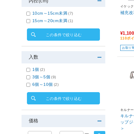
内径(cm)
イケック
補充改革 
10cm～15cm未満
(7)
15cm～20cm未満
(1)
¥1,100
この条件で絞り込む
110ポ
お取り
入数
1個
(2)
3個～5個
(9)
6個～10個
(2)
この条件で絞り込む
キルナー
キルナ
価格
ップジャ
＞