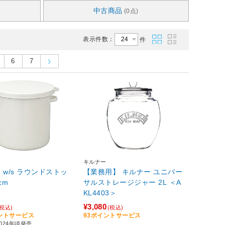
中古商品
(0点)
表示件数：
件
6
7
キルナー
4 w/s ラウンドストッ
【業務用】 キルナー ユニバー
cm
サルストレージジャー 2L ＜A
KL4403＞
¥3,080
(税込)
(税込)
イントサービス
93ポイントサービス
024年頃発売