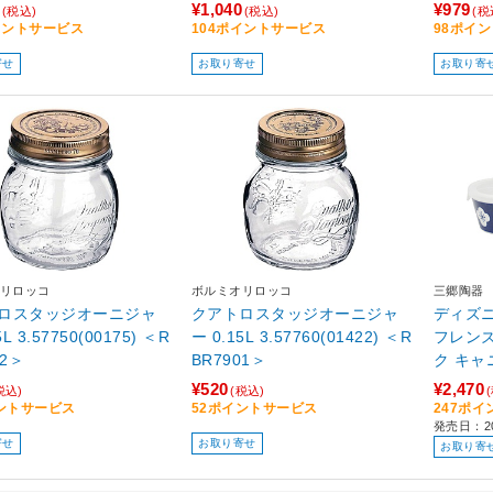
¥1,040
¥979
(税込)
(税込)
(税
イントサービス
104ポイントサービス
98ポイ
寄せ
お取り寄せ
お取り寄
リロッコ
ボルミオリロッコ
三郷陶器
ロスタッジオーニジャ
クアトロスタッジオーニジャ
ディズニ
5L 3.57750(00175) ＜R
ー 0.15L 3.57760(01422) ＜R
フレンズ
02＞
BR7901＞
ク キャ
ット 約3
¥520
¥2,470
税込)
(税込)
機対応 
ントサービス
52ポイントサービス
247ポ
発売日：2
ンスタ
寄せ
お取り寄せ
お取り寄