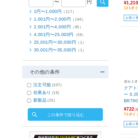
〜
円
¥1,210
121ポ
1円〜1,000円
（117）
お取り
1,001円〜2,000円
（146）
2,001円〜4,000円
（95）
4,001円〜25,000円
（58）
25,001円〜30,000円
（1）
30,001円〜35,000円
（1）
その他の条件
ボルミオ
注文可能
(207)
クアト
在庫あり
(16)
ー 0.2
新製品
(25)
BR79
¥722
(
73ポイ
この条件で絞り込む
お取り