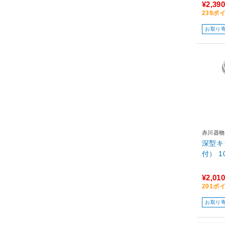
¥2,390
239ポ
お取り
赤川器物
深型キ
付） 1
¥2,010
201ポ
お取り