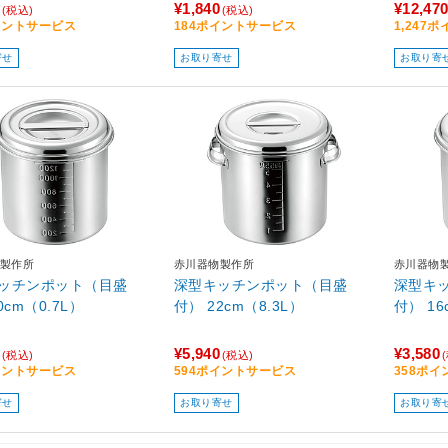
¥1,840
¥12,47
(税込)
(税込)
イントサービス
184ポイントサービス
1,247
寄せ
お取り寄せ
お取り寄
製作所
赤川器物製作所
赤川器物
ッチンポット（目盛
深型キッチンポット（目盛
深型キ
0cm（0.7L）
付） 22cm（8.3L）
付） 16
¥5,940
¥3,580
(税込)
(税込)
イントサービス
594ポイントサービス
358ポ
寄せ
お取り寄せ
お取り寄