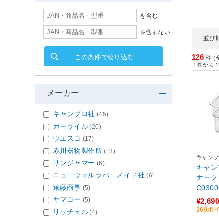
を含む
を含まない
並び
126
この条件で絞り込む
件 (
1
件から
2
メーカー
キャンブロ社
(45)
カーライル
(20)
ウエスコ
(17)
赤川器物製作所
(13)
キャンブ
サンジャマー
(6)
キャン
ニューウェルラバーメイド社
(6)
ナークリ
遠藤商事
C030
(5)
ヤマコー
(5)
¥2,690
269ポ
リッチェル
(4)