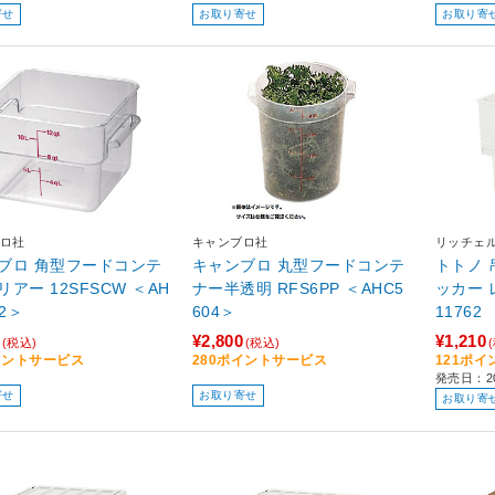
寄せ
お取り寄せ
お取り寄
ロ社
キャンブロ社
リッチェ
ブロ 角型フードコンテ
キャンブロ 丸型フードコンテ
トトノ
アー 12SFSCW ＜AH
ナー半透明 RFS6PP ＜AHC5
ッカー レギ
12＞
604＞
11762
¥2,800
¥1,210
(税込)
(税込)
イントサービス
280ポイントサービス
121ポ
発売日：20
寄せ
お取り寄せ
お取り寄