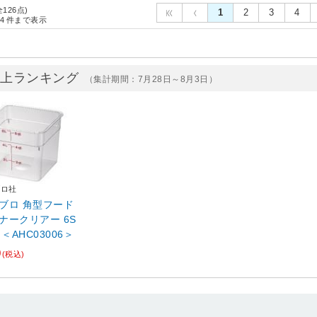
全126点)
1
2
3
4
4
件まで表示
売上ランキング
（集計期間：7月28日～8月3日）
ブロ社
ブロ 角型フード
ナークリアー 6S
 ＜AHC03006＞
0
(税込)