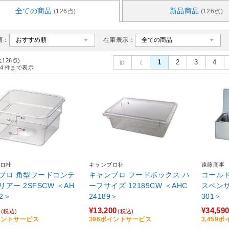
全ての商品
新品商品
(126点)
(126点)
順：
在庫表示：
全126点)
1
2
3
4
4
件まで表示
ロ社
キャンブロ社
遠藤商事
ブロ 角型フードコンテ
キャンブロ フードボックス ハ
コール
アー 2SFSCW ＜AH
ーフサイズ 12189CW ＜AHC
スペンサー
02＞
24189＞
301＞
¥13,200
¥34,59
(税込)
(税込)
イントサービス
396ポイントサービス
3,459