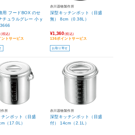
赤川器物製作所
務用 フードBOX のせ
深型キッチンポット（目盛
ナチュラルグレー 小 y
無） 8cm（0.38L）
3666
0
¥1,360
(税込)
(税込)
ポイントサービス
136ポイントサービス
せ
お取り寄せ
製作所
赤川器物製作所
ッチンポット（目盛
深型キッチンポット（目盛
cm（17.0L）
付） 14cm（2.1L）