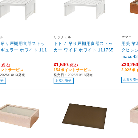
ル
リッチェル
ヤマコー
 吊り戸棚用食器ストッ
トトノ 吊り戸棚用食器ストッ
用美 業
ー ホワイト 111
カー ワイド ホワイト 111765
クヒンジ
maco43
¥1,540
¥30,25
(税込)
(税込)
イントサービス
154ポイントサービス
3,025
025/10/13発売
発売日：2025/10/13発売
お取り寄
寄せ
お取り寄せ