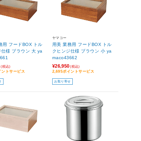
ヤマコー
務用 フードBOX トル
用美 業務用 フードBOX トル
仕様 ブラウン 大 ya
クヒンジ仕様 ブラウン 小 ya
661
maco43662
0
¥26,950
(税込)
(税込)
ポイントサービス
2,695ポイントサービス
せ
お取り寄せ