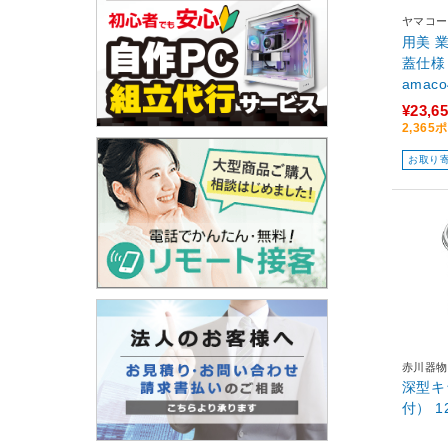
ヤマコー
用美 
蓋仕様
amaco
¥23,6
2,36
お取り
赤川器物
深型キ
付） 1