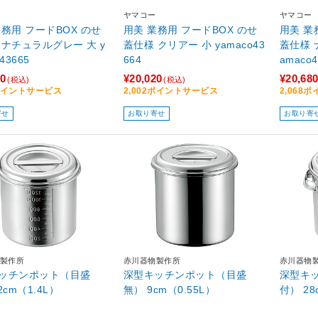
ヤマコー
ヤマコー
業務用 フードBOX のせ
用美 業務用 フードBOX のせ
用美 業
 ナチュラルグレー 大 y
蓋仕様 クリアー 小 yamaco43
蓋仕様 
43665
664
amaco4
50
¥20,020
¥20,68
(税込)
(税込)
5ポイントサービス
2,002ポイントサービス
2,068
寄せ
お取り寄せ
お取り寄
製作所
赤川器物製作所
赤川器物
ッチンポット（目盛
深型キッチンポット（目盛
深型キ
2cm（1.4L）
無） 9cm（0.55L）
付） 28