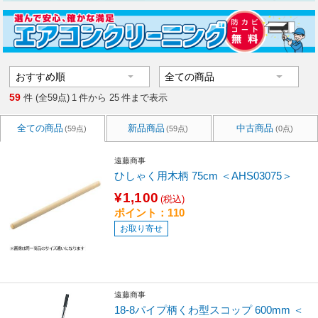
59
件 (全59点)
1
件から
25
件まで表示
全ての商品
新品商品
中古商品
(59点)
(59点)
(0点)
遠藤商事
ひしゃく用木柄 75cm ＜AHS03075＞
¥1,100
(税込)
ポイント：110
お取り寄せ
遠藤商事
18-8パイプ柄くわ型スコップ 600mm ＜