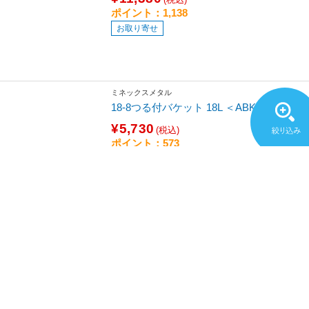
ポイント：1,138
お取り寄せ
ミネックスメタル
18-8つる付バケット 18L ＜ABK05018＞
¥5,730
(税込)
ポイント：573
お取り寄せ
江部松商事
EBM 18－8 一斗缶用ロート EBM
¥22,000
(税込)
ポイント：2,200
発売日：2025年頃発売
お取り寄せ