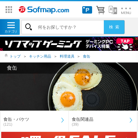
トップ
＞
キッチン用品
＞
料理道具
＞
食缶
食缶
食缶・バケツ
食缶関連品
(121)
(39)