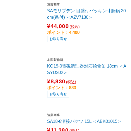
遠藤商事
SAモリブデン 目盛付パッキン寸胴鍋 30
cm(吊付) ＜AZV7130＞
¥44,000
(税込)
ポイント：4,400
お取り寄せ
本間製作所
KO19-0電磁調理器対応給食缶 18cm ＜A
SYD302＞
¥8,830
(税込)
ポイント：883
お取り寄せ
遠藤商事
SA18-8溶接バケツ 15L ＜ABK01015＞
¥11,380
(税込)