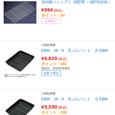
18-8長バットアミ 18型用 ＜ABT41018＞
¥594
(税込)
ポイント：60
在庫限り
江部松商事
EBM 18－8 天ぷらバット 大 EBM
¥6,820
(税込)
ポイント：682
発売日：2025年頃発売
お取り寄せ
江部松商事
EBM 18－8 天ぷらバット 小 EBM
¥5,390
(税込)
ポイント：539