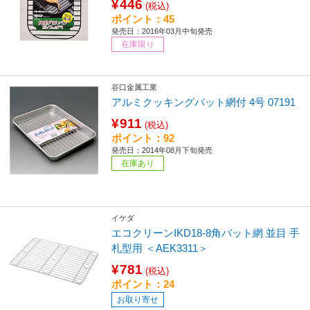
¥446
(税込)
ポイント：45
発売日：2016年03月中旬発売
在庫限り
谷口金属工業
アルミクッキングバット網付 4号 07191
¥911
(税込)
ポイント：92
発売日：2014年08月下旬発売
在庫あり
イケダ
エコクリーンIKD18-8角バット網 並目 手
札型用 ＜AEK3311＞
¥781
(税込)
ポイント：24
お取り寄せ