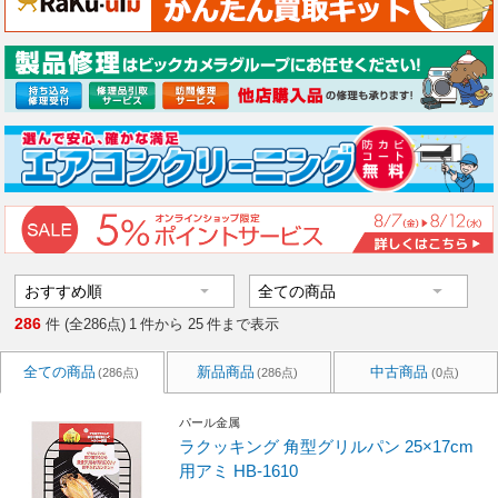
286
件 (全286点)
1
件から
25
件まで表示
全ての商品
新品商品
中古商品
(286点)
(286点)
(0点)
パール金属
ラクッキング 角型グリルパン 25×17cm
用アミ HB-1610