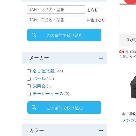
を含む
を含まない
この条件で絞り込む
並び
45
件 (全
1
件から
2
メーカー
名古屋眼鏡
(23)
パール
(15)
栄商会
(5)
テーシーケース
(2)
この条件で絞り込む
名古屋眼
メンズボ
カラー