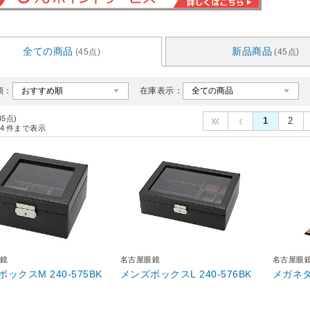
全ての商品
新品商品
(45点)
(45点)
順：
在庫表示：
45点)
1
2
4
件まで表示
鏡
名古屋眼鏡
名古屋眼
ックスM 240-575BK
メンズボックスL 240-576BK
メガネタワ