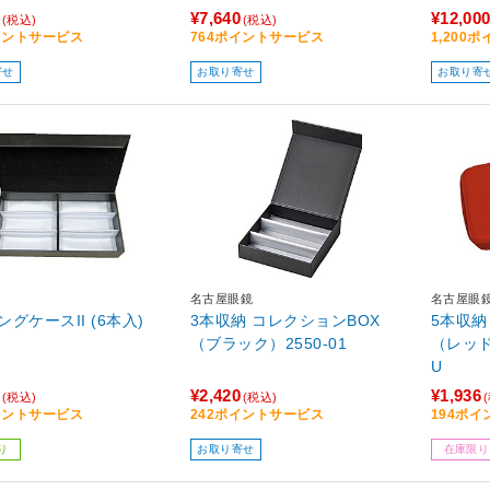
¥7,640
¥12,00
(税込)
(税込)
イントサービス
764ポイントサービス
1,200
寄せ
お取り寄せ
お取り寄
名古屋眼鏡
名古屋眼
グケースII (6本入)
3本収納 コレクションBOX
5本収
（ブラック）2550-01
（レッド）
U
¥2,420
¥1,936
(税込)
(税込)
イントサービス
242ポイントサービス
194ポ
り
お取り寄せ
在庫限り