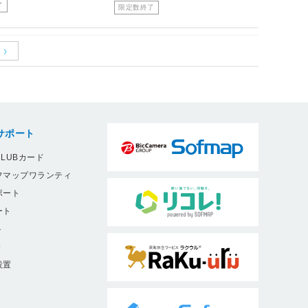
了
限定数終了
サポート
LUBカード
フマップワランティ
ポート
ート
ト
9
設置