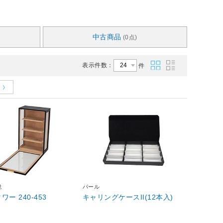
中古商品
(0点)
表示件数：
件
鏡
パール
ー 240-453
キャリングケースII(12本入)