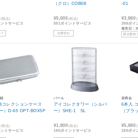
（クロ）COB08
-01
¥5,005
¥3,980
(税込)
(税込)
イントサービス
501ポイントサービス
398ポ
発売日：2
終了
在庫切れ
限定数終
鏡
パール
栄商会
納コレクションケース
アイコレクタワー（シルバ
6本入 
）D-65 OPT-BOX5P
ー）SHE-1 SL
（ブラ
¥1,900
¥5,980
(税込)
(税込)
イントサービス
190ポイントサービス
180ポ