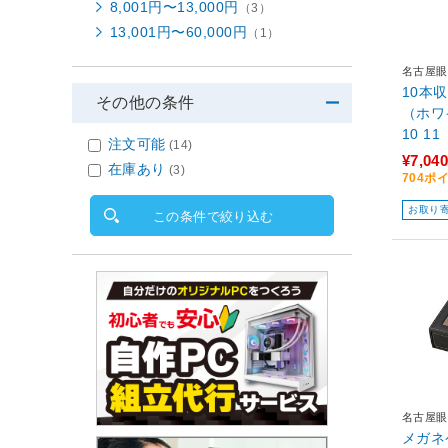
8,001円〜13,000円
（3）
13,001円〜60,000円
（1）
名古屋眼
10本
その他の条件
（ホワイ
10 11
注文可能
(14)
¥7,040
在庫あり
(3)
704ポ
お取り
この条件で絞り込む
名古屋眼
メガネケー