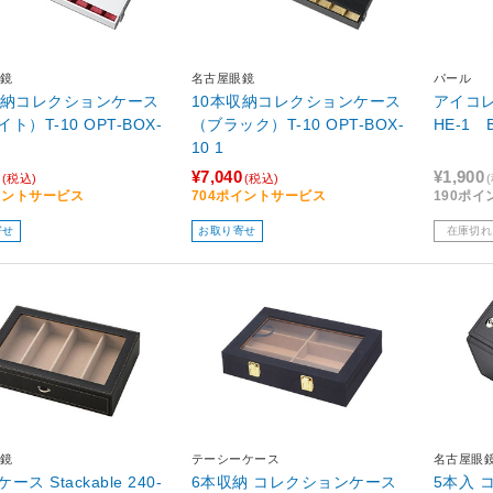
鏡
名古屋眼鏡
パール
収納コレクションケース
10本収納コレクションケース
アイコ
ト）T-10 OPT-BOX-
（ブラック）T-10 OPT-BOX-
HE-1 
10 1
¥7,040
¥1,900
(税込)
(税込)
イントサービス
704ポイントサービス
190ポ
寄せ
お取り寄せ
在庫切れ
鏡
テーシーケース
名古屋眼
ス Stackable 240-
6本収納 コレクションケース
5本入 