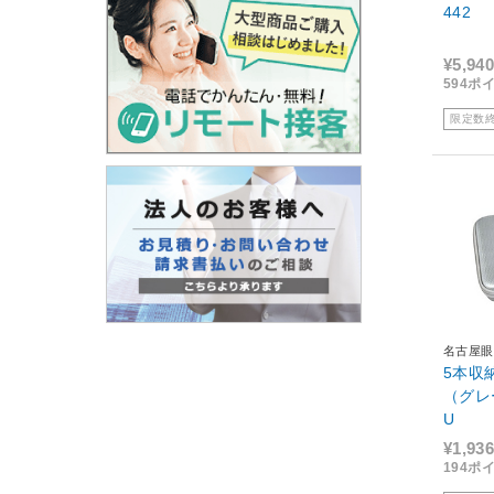
442
¥5,940
594ポ
限定数
名古屋眼
5本収
（グレー
U
¥1,936
194ポ