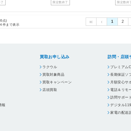
終了
限定数終了
限定数終
45点)
1
2
4
件まで表示
買取お申し込み
訪問・店頭
ラクウル
プレミアムC
買取対象商品
長期保証ソ
買取キャンペーン
月額安心サ
店頭買取
電話＆リモ
訪問サポー
情報
デジタル11
家電の配送