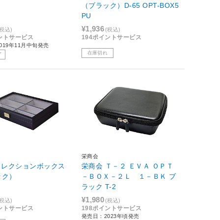
（ブラック）D-65 OPT-BOX5
PU
¥1,936
(税込)
(税込)
イントサービス
194ポイントサービス
019年11月中旬発売
在庫切れ
了
栄商会
コレクションボックス
栄商会 Ｔ－２ ＥＶＡ ＯＰＴ
ック）
－ＢＯＸ－２Ｌ １－ＢＫ ブ
ラック T-2
¥1,980
(税込)
(税込)
イントサービス
198ポイントサービス
発売日：2023年頃発売